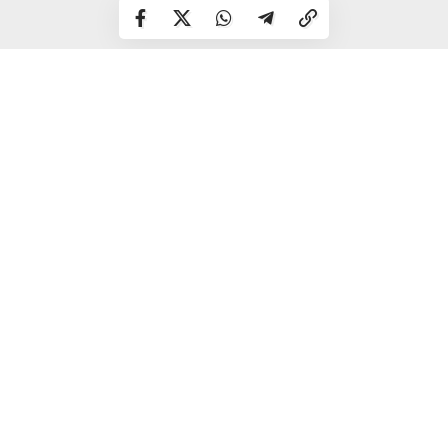
З 1966 по 1969 – служба в Збройних силах
1969-1973 – навчання в Харківському юридичному
інституті
1973-1976 – служба в органах МВС Ровенського
облвиконкому
1976-1979 – народний суддя Корецького районного