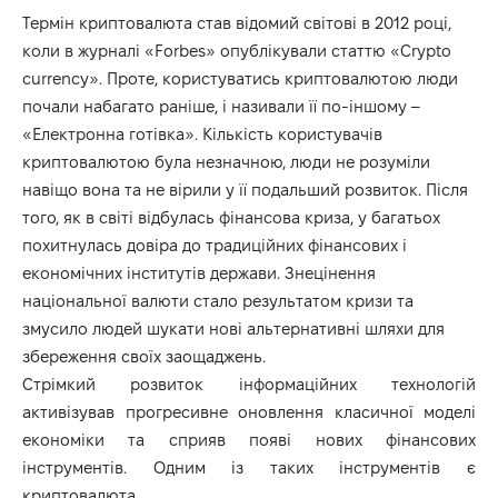
Термін криптовалюта став відомий світові в 2012 році,
коли в журналі «Forbes» опублікували статтю «Crypto
currency». Проте, користуватись криптовалютою люди
почали набагато раніше, і називали її по-іншому –
«Електронна готівка». Кількість користувачів
криптовалютою була незначною, люди не розуміли
навіщо вона та не вірили у її подальший розвиток. Після
того, як в світі відбулась фінансова криза, у багатьох
похитнулась довіра до традиційних фінансових і
економічних інститутів держави. Знецінення
національної валюти стало результатом кризи та
змусило людей шукати нові альтернативні шляхи для
збереження своїх заощаджень.
Стрімкий розвиток інформаційних технологій
активізував прогресивне оновлення класичної моделі
економіки та сприяв появі нових фінансових
інструментів. Одним із таких інструментів є
криптовалюта.