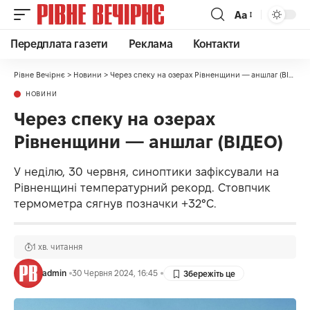
Аа
Передплата газети
Реклама
Контакти
Рівне Вечірнє
>
Новини
>
Через спеку на озерах Рівненщини — аншлаг (ВІДЕО)
НОВИНИ
Через спеку на озерах
Рівненщини — аншлаг (ВІДЕО)
У неділю, 30 червня, синоптики зафіксували на
Рівненщині температурний рекорд. Стовпчик
термометра сягнув позначки +32°C.
1 хв. читання
admin
30 Червня 2024, 16:45