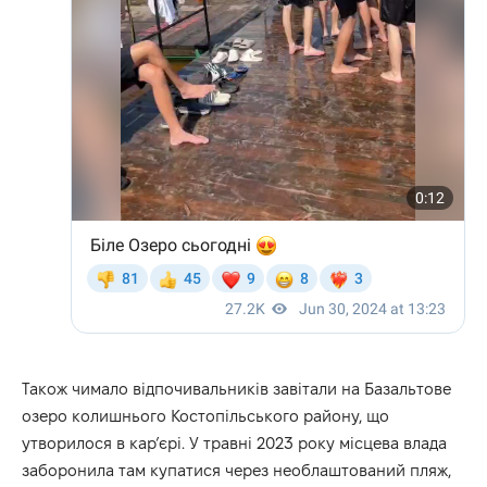
Також чимало відпочивальників завітали на Базальтове
озеро колишнього Костопільського району, що
утворилося в кар’єрі. У травні 2023 року місцева влада
заборонила там купатися через необлаштований пляж,