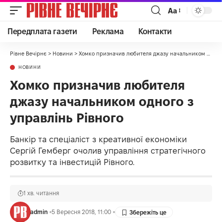
Аа
Передплата газети
Реклама
Контакти
Рівне Вечірнє
>
Новини
>
Хомко призначив любителя джазу начальником одного з управлінь Рівного
НОВИНИ
Хомко призначив любителя
джазу начальником одного з
управлінь Рівного
Банкір та спеціаліст з креативної економіки
Сергій Гемберг очолив управління стратегічного
розвитку та інвестицій Рівного.
1 хв. читання
admin
5 Вересня 2018, 11:00