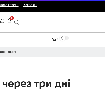
лата газети
Контакти
9
Аа
Несенюком
через три дні