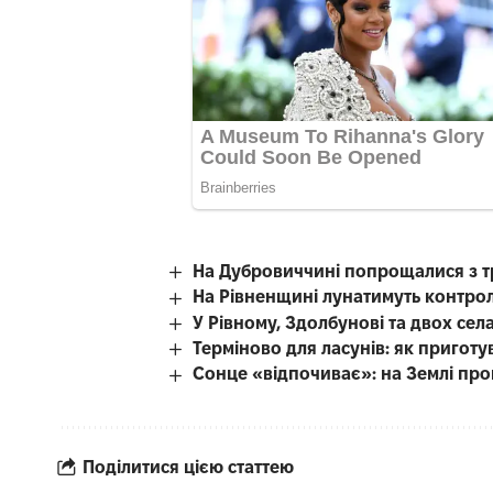
На Дубровиччині попрощалися з т
На Рівненщині лунатимуть контро
У Рівному, Здолбунові та двох се
Терміново для ласунів: як приготу
Сонце «відпочиває»: на Землі про
Поділитися цією статтею