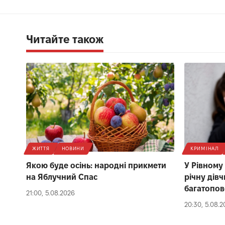
Читайте також
ЖИТТЯ
НОВИНИ
КРИМІНАЛ
Якою буде осінь: народні прикмети
У Рівному
на Яблучний Спас
річну дівч
багатопов
21:00, 5.08.2026
20:30, 5.08.