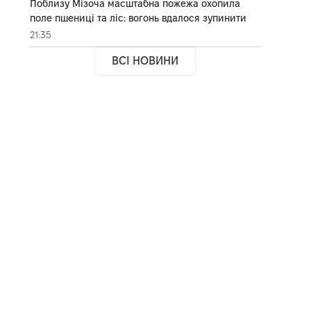
Поблизу Мізоча масштабна пожежа охопила
поле пшениці та ліс: вогонь вдалося зупинити
21:35
ВСІ НОВИНИ