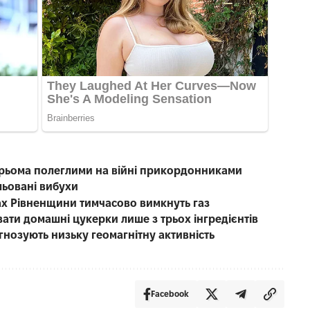
рьома полеглими на війні прикордонниками
льовані вибухи
лах Рівненщини тимчасово вимкнуть газ
вати домашні цукерки лише з трьох інгредієнтів
гнозують низьку геомагнітну активність
Facebook