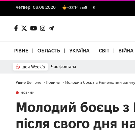
Четвер, 06.08.2026
+33°
Рівне
$
--.--
€
--.--
РІВНЕ
ОБЛАСТЬ
УКРАЇНА
СВІТ
ВІЙНА
Ідея Week's
Час фонтана
Рівне Вечірнє
>
Новини
>
Молодий боєць з Рівненщини загинув
НОВИНИ
Молодий боєць з 
після свого дня 