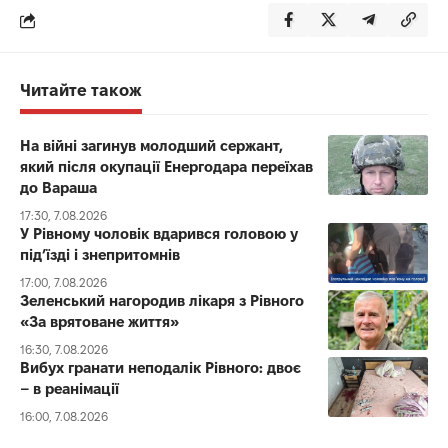
Читайте також
На війні загинув молодший сержант,
який після окупації Енергодара переїхав
до Вараша
17:30, 7.08.2026
У Рівному чоловік вдарився головою у
під’їзді і знепритомнів
17:00, 7.08.2026
Зеленський нагородив лікаря з Рівного
«За врятоване життя»
16:30, 7.08.2026
Вибух гранати неподалік Рівного: двоє
– в реанімації
16:00, 7.08.2026