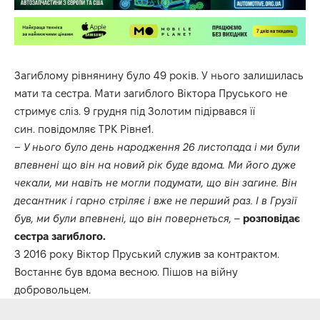
Загиблому рівнянину було 49 років. У нього залишилась
мати та сестра. Мати загиблого Віктора Пруського не
стримує сліз. 9 грудня під Золотим підірвався її
син. повідомляє
ТРК Рівне1.
– У нього було день народж
ення 26 листопада і ми були
впевнені що він на новий рік буде вдома. Ми його дуже
чекали, ми навіть не могли подумати, що він загине. Він
десантник і гарно стріляє і вже не перший раз. І в Грузії
був, ми були впевнені, що він повернеться,
–
розповідає
сестра загиблого.
З 2016 року Віктор Пруський служив за контрактом.
Востаннє був вдома весною. Пішов на війну
добровольцем.