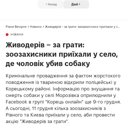
Назад
Далі
Рівне Вечірнє
>
Новини
>
Живодерів – за грати: зоозахисники приїхали у село, де чоловік убив собаку
НОВИНИ
Живодерів – за грати:
зоозахисники приїхали у село,
де чоловік убив собаку
Кримінальне провадження за фактом жорстокого
поводження із твариною відкрили поліцейські у
Корецькому районі. Інформацію про знущання та
смерть собаки у селі Морозівка оприлюднили у
Facebook в групі "Корець онлайн" ще 9-го грудня.
А сьогодні, 11 грудня кілька зоозахисників з
Рівного та Києва приїхали у село, аби провести
акцію "Живодерів за грати".