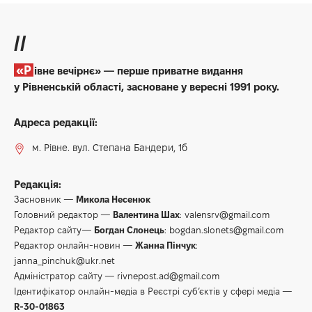
НОВИНИ
Поліція зацікавилась ялинками,
соснами, лісорубами та
продавцями хвойних дерев
Поліцейські Рівненщини проводять щорічні
рейди у протидії незаконній порубці та реалізації
хвойних дерев. Із 12 грудня правоохоронці
посилили заходи контролю за місцями реалізації,
зберігання та збуту хвойних насаджень.
1 хв. читання
admin
20 Грудня 2023, 20:30