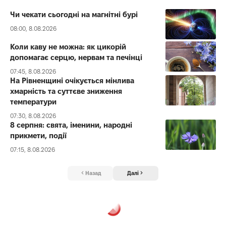
Чи чекати сьогодні на магнітні бурі
08:00, 8.08.2026
Коли каву не можна: як цикорій
допомагає серцю, нервам та печінці
07:45, 8.08.2026
На Рівненщині очікується мінлива
хмарність та суттєве зниження
температури
07:30, 8.08.2026
8 серпня: свята, іменини, народні
прикмети, події
07:15, 8.08.2026
Назад
Далі
Рівне Вечірнє
>
Новини
>
Поліція зацікавилась ялинками, соснами, лісорубами та продавцями хвойних дерев