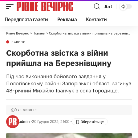
Аа
Передплата газети
Реклама
Контакти
Рівне Вечірнє
>
Новини
>
Скорботна звістка з війни прийшла на Березнівщину
НОВИНИ
Скорботна звістка з війни
прийшла на Березнівщину
Під час виконання бойового завдання у
Пологівському районі Запорізької області загинув
48-річний Михайло Іванчук з села Городище.
0 хв. читання
admin
20 Грудня 2023, 21:00