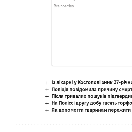
Із лікарні у Костополі зник 37-рі
Поліція повідомила причину смерті
Після тривалих пошуків підтверди
На Поліссі другу добу гасять тор
Як допомогти тваринам пережити с