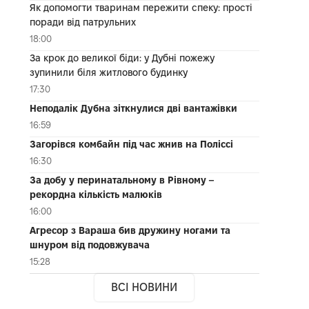
Як допомогти тваринам пережити спеку: прості
поради від патрульних
18:00
За крок до великої біди: у Дубні пожежу
зупинили біля житлового будинку
17:30
Неподалік Дубна зіткнулися дві вантажівки
16:59
Загорівся комбайн під час жнив на Поліссі
16:30
За добу у перинатальному в Рівному –
рекордна кількість малюків
16:00
Агресор з Вараша бив дружину ногами та
шнуром від подовжувача
15:28
ВСІ НОВИНИ