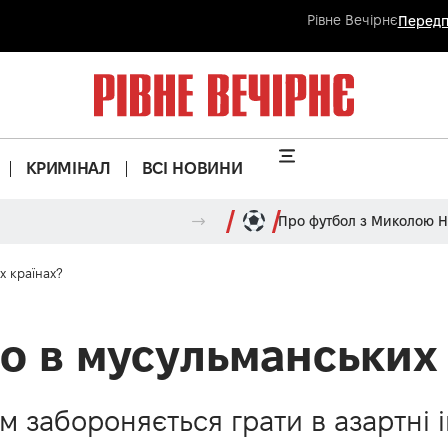
Рівне Вечірнє
Передп
КРИМІНАЛ
ВСІ НОВИНИ
Про футбол з Миколою 
х країнах?
но в мусульманських
 забороняється грати в азартні і