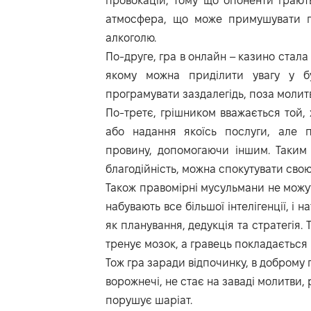
провокацій, тому що опоненти грають
атмосфера, що може примушувати п
алкоголю.
По-друге, гра в онлайн – казино стала 
якому можна приділити увагу у б
програмувати заздалегідь, поза молит
По-третє, грішником вважається той, 
або надання якоїсь послуги, але 
провину, допомогаючи іншим. Таким
благодійність, можна спокутувати свою
Також правомірні мусульмани не можут
набувають все більшої інтелігенції, і 
як планування, дедукція та стратегія.
тренує мозок, а гравець покладається н
Тож гра заради відпочинку, в доброму 
ворожнечі, не стає на заваді молитви,
порушує шаріат.