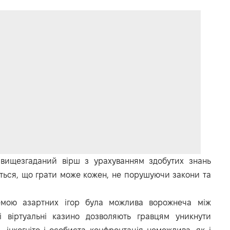
вищезгаданий вірш з урахуванням здобутих знань
яється, що грати може кожен, не порушуючи закони та
емою азартних ігор була можлива ворожнеча між
ті віртуальні казино дозволяють гравцям уникнути