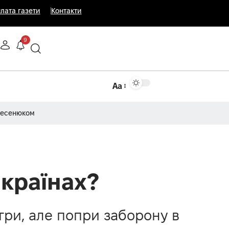
лата газети
Контакти
9
Аа
Несенюком
 країнах?
гри, але попри заборону в