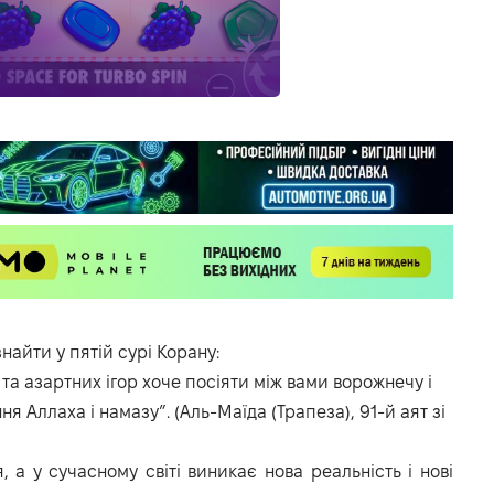
айти у пятій сурі Корану:
а азартних ігор хоче посіяти між вами ворожнечу і
ня Аллаха і намазу”. (Аль-Маїда (Трапеза), 91-й аят зі
, а у сучасному світі виникає нова реальність і нові