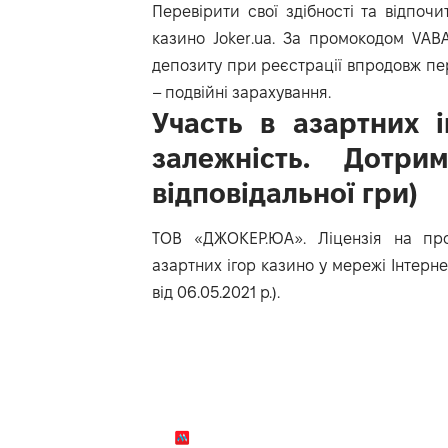
Перевірити свої здібності та відпоч
казино
Joker.ua
. За промокодом VABA
депозиту при реєстрації впродовж пер
– подвійні зарахування.
Участь в азартних 
залежність. Дотри
відповідальної гри)
ТОВ «ДЖОКЕР.ЮА». Лiцензiя на пров
азартних ігор казино у мережі Інтернет
від 06.05.2021 р.).