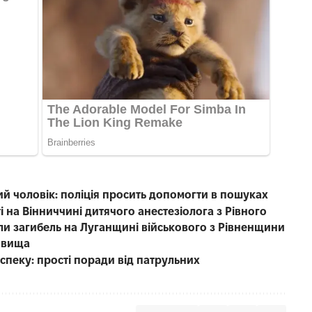
чний чоловік: поліція просить допомогти в пошуках
 на Вінниччині дитячого анестезіолога з Рівного
ли загибель на Луганщині військового з Рівненщини
фовища
пеку: прості поради від патрульних