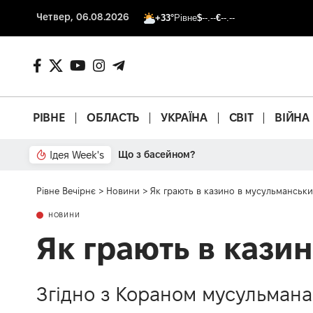
Четвер, 06.08.2026
+33°
Рівне
$
--.--
€
--.--
РІВНЕ
ОБЛАСТЬ
УКРАЇНА
СВІТ
ВІЙНА
Ідея Week's
Від паркану до картонки
Рівне Вечірнє
>
Новини
>
Як грають в казино в мусульманськи
НОВИНИ
Як грають в кази
Згідно з Кораном мусульманам