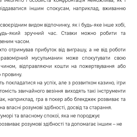
 інкогніто і особиста конфронтація неможлива, як і
іддаватися іншим спокусам, наприклад, вживанню
своєрідним видом відпочинку, як і будь-яке інше хобі,
удь-який зручний час. Ставки можно робити та
веним часом.
хто отримував прибуток від виграшу, а не від роботи
правомірний мусульманин може спокутувати свою
 чином, відправляючи кошти на пожертвування або
 провину.
ь покладатися на успіх, але з розвитком казино, ігри
натомість звичайного везіння виходять такі інструменти
 Так, наприклад, гра в покер або блекджек розвиває та
а власні розумові здібності, досвід та старання.
гуморі та власному спокої, яка не породжує
 розвиває розумові здібності та допомагає іншим – не