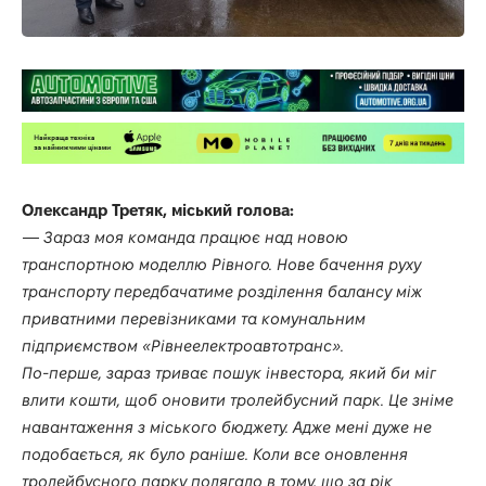
Олександр Третяк, міський голова:
—
Зараз моя команда працює над новою
транспортною моделлю Рівного. Нове бачення руху
транспорту передбачатиме розділення балансу між
приватними перевізниками та комунальним
підприємством «Рівне­електроавтотранс».
По-перше, зараз триває пошук інвестора, який би міг
влити кошти, щоб оновити тролейбусний парк. Це зніме
навантаження з міського бюджету. Адже мені дуже не
подобається, як було раніше. Коли все оновлення
тролейбусного парку полягало в тому, що за рік