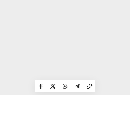
Сьогодні не можна ходити в ліс. Також не можна прясти,
прати і в’язати.
Червоний місяць – до сильного вітру; піднявся вітер – до
сирого року; дерева вкрилися інеєм – до тепла; подув
північний вітер, а хмар немає – до сильного