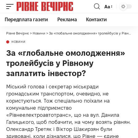
Аа
Передплата газети
Реклама
Контакти
Рівне Вечірнє
>
Новини
>
За «глобальне омолодження» тролейбусів у Рівному заплатить інвестор?
НОВИНИ
За «глобальне омолодження»
тролейбусів у Рівному
заплатить інвестор?
Міський голова і секретар міськради
громадським транспортом, очевидно, не
користуються. Тож спеціально поїхали на
комунальне підприємство
«Рівнеелектроавтотранс», що на вул. Данила
Галицького, щоб побачити, на чому возять рівнян.
Олександр Третяк і Віктор Шакирзян були
здивовані, коли дізналися, що Рівне — єдине