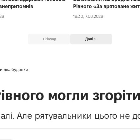
 і знепритомнів
Рівного «За врятоване жит
026
16:30, 7.08.2026
Назад
Далі
ти два будинки
Рівного могли згоріт
алі. Але рятувальники цього не д