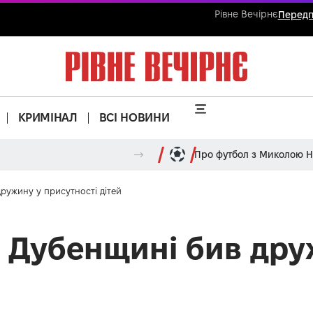
Рівне Вечірнє
Передп
КРИМІНАЛ
ВСІ НОВИНИ
Про футбол з Миколою 
ружину у присутності дітей
а Дубенщині бив дру