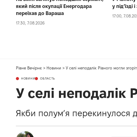
який після окупації Енергодара
у під’їзді
переїхав до Вараша
17:00, 7.08.2
17:30, 7.08.2026
Рівне Вечірнє
>
Новини
>
У селі неподалік Рівного могли згорі
НОВИНИ
ОБЛАСТЬ
У селі неподалік 
Якби полум’я перекинулося д