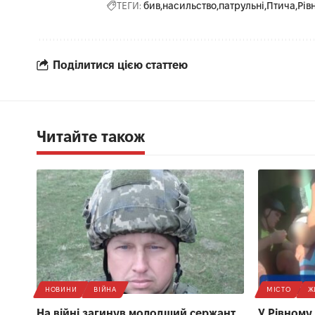
ТЕГИ:
бив
насильство
патрульні
Птича
Рів
Поділитися цією статтею
Читайте також
НОВИНИ
ВІЙНА
МІСТО
Ж
На війні загинув молодший сержант,
У Рівному