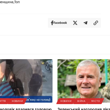
ненщина
Топ
Facebook
ИТТЯ
НОВИНИ
НОВИНИ
ВІЙНА
МІСТО
 чоловік вдарився головою
Зеленський нагородив ліка