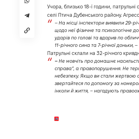
Учора, близько 18-ї години, патрульн
селі Птича Дубенського району. Агресо
–
На місці інспектори виявили 29-річ
щодо неї фізичне та психологічне 
ударів по голові та вдарив по обличч
11-річного сина та 7-річної доньки,
– 
Патрульні склали на 32-річного кривдн
–
Не мовчіть про домашнє насильств
справа”, а правопорушення. Не терп
небезпеку. Якщо ви стали жертвою
звертайтеся по допомогу за номером
інколи й життя, – нагадують правоо