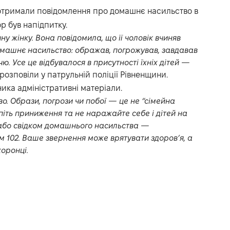
і отримали повідомлення про домашнє насильство в
р був напідпитку.
ну жінку. Вона повідомила, що її чоловік вчиняв
домашнє насильство: ображав, погрожував, завдавав
ю. Усе це відбувалося в присутності їхніх дітей —
розповіли у патрульній поліції Рівненщини.
ика адміністративні матеріали.
о. Образи, погрози чи побої — це не “сімейна
іть приниження та не наражайте себе і дітей на
 або свідком домашнього насильства —
 102. Ваше звернення може врятувати здоров’я, а
хоронці.