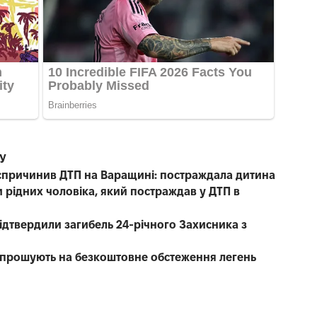
СУ
е спричинив ДТП на Варащині: постраждала дитина
 рідних чоловіка, який постраждав у ДТП в
 підтвердили загибель 24-річного Захисника з
запрошують на безкоштовне обстеження легень