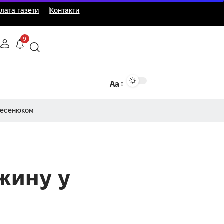
лата газети
Контакти
9
Аа
Несенюком
жину у