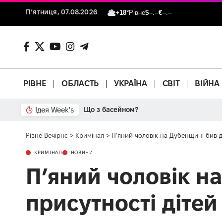
П’ятниця, 07.08.2026
+18°
Рівне
$
--.--
€
--.--
РІВНЕ
ОБЛАСТЬ
УКРАЇНА
СВІТ
ВІЙНА
Ідея Week's
Що з басейном?
Рівне Вечірнє
>
Кримінал
>
П’яний чоловік на Дубенщині бив д
КРИМІНАЛ
НОВИНИ
П’яний чоловік н
присутності дітей