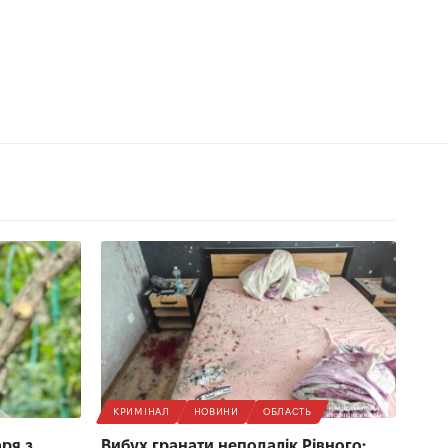
КРИМІНАЛ
НОВИНИ
ОБЛАСТЬ
ря з
Вибух гранати неподалік Рівного: