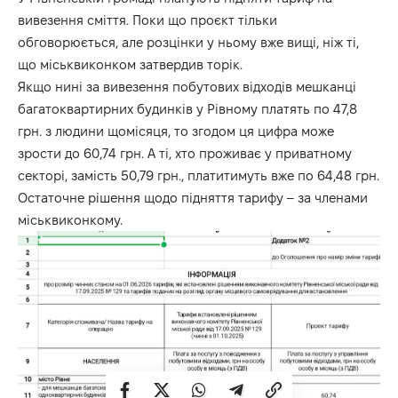
вивезення сміття. Поки що проєкт тільки
обговорюється, але розцінки у ньому вже вищі, ніж ті,
що міськвиконком затвердив торік.
Якщо нині за вивезення побутових відходів мешканці
багатоквартирних будинків у Рівному платять по 47,8
грн. з людини щомісяця, то згодом ця цифра може
зрости до 60,74 грн. А ті, хто проживає у приватному
секторі, замість 50,79 грн., платитимуть вже по 64,48 грн.
Остаточне рішення щодо підняття тарифу – за членами
міськвиконкому.