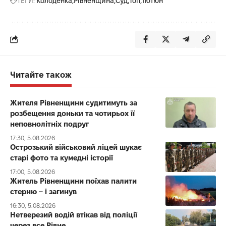
ТЕГИ:
Колоденка
Рівненщина
Суд
Топ
тютюн
Читайте також
Жителя Рівненщини судитимуть за
розбещення доньки та чотирьох її
неповнолітніх подруг
17:30, 5.08.2026
Острозький військовий ліцей шукає
старі фото та кумедні історії
17:00, 5.08.2026
Житель Рівненщини поїхав палити
стерню – і загинув
16:30, 5.08.2026
Нетверезий водій втікав від поліції
через все Рівне