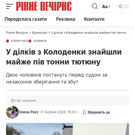
Аа
Передплата газети
Реклама
Контакти
Рівне Вечірнє
>
Кримінал
>
У ділків з Колоденки знайшли майже пів тонни тютюну
КРИМІНАЛ
НОВИНИ
У ділків з Колоденки знайшли
майже пів тонни тютюну
Двоє чоловіків постануть перед судом за
незаконне зберігання та збут.
1 хв. читання
Олена Ракс
3 Червня 2026, 16:00