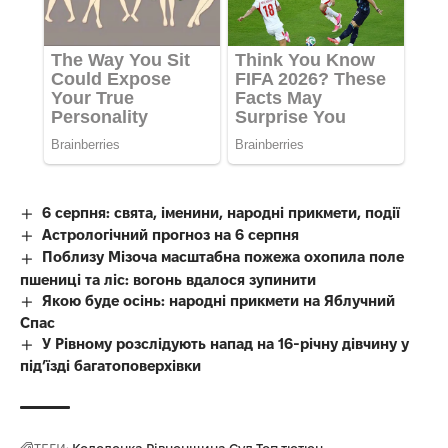
6 серпня: свята, іменини, народні прикмети, події
Астрологічний прогноз на 6 серпня
Поблизу Мізоча масштабна пожежа охопила поле
пшениці та ліс: вогонь вдалося зупинити
Якою буде осінь: народні прикмети на Яблучний
Спас
У Рівному розслідують напад на 16-річну дівчину у
під’їзді багатоповерхівки