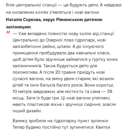
біля центральної станції — це будують депо. А невдовзі
на оновлених коліях з’являться і нові вагони.
Наталія Сєркова, керує Рівненською дитячою
залізницею:
— Уже вкладено повністю нову колію від станції
Центральної до Озерної повз гідропарк, нові
залізобетонні рейки, шпали. А до існуючого
приміщення прибудували два навчальні класи,
щоб дітям було зручніше займатися у гуртку юних
залізничників. Також будується депо для
локомотива. А після 20 травня приїдуть нові
сучасні вагони, на зміну двом старим, які возили
дітей та їхніх батьків багато років. Вони коротші,
10 метрів завдовжки, але місткість та сама — 38
місць. Зате їх буде три. Ці нові вагони утеплені,
мають пластикові вікна і зручніші сидіння, зовсім
інший дизайн.
Взимку зробили на гідропарку пункт зупинки.
Тепер будемо постійно тут зупинятися. Квитки