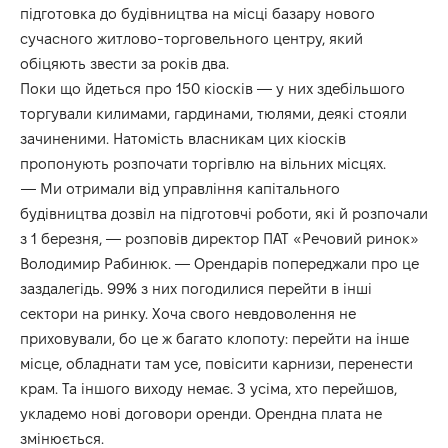
підготовка до будівництва на місці базару нового
сучасного житлово-торговельного центру, який
обіцяють звести за років два.
Поки що йдеться про 150 кіосків — у них здебільшого
торгували килимами, гардинами, тюлями, деякі стояли
зачиненими. Натомість власникам цих кіосків
пропонують розпочати торгівлю на вільних місцях.
— Ми отримали від управління капітального
будівництва дозвіл на підготовчі роботи, які й розпочали
з 1 березня, — розповів директор ПАТ «Речовий ринок»
Володимир Рабинюк. — Орендарів попереджали про це
заздалегідь. 99% з них погодилися перейти в інші
сектори на ринку. Хоча свого невдоволення не
приховували, бо це ж багато клопоту: перейти на інше
місце, обладнати там усе, повісити карнизи, перенести
крам. Та іншого виходу немає. З усіма, хто перейшов,
укладемо нові договори оренди. Орендна плата не
змінюється.