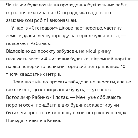
Як тільки буде дозвіл на проведення будівельних робіт,
їх розпочне компанія «Стоград», яка водночас є
замовником робіт і виконавцем.
—У нас із «Стоградом» ділове партнерство, частину
землі віддали їм у суборенду на період будівництва, —
пояснює п.Рабинюк.
Відповідно до проекту забудови, на місці ринку
планують звести 4 житлових будинки, підземний паркінг
на два поверхи та великий торговий центр площею 10
тисяч квадратних метрів.
— Поки що змін до проекту забудови не вносили, але не
виключено, що коригування будуть, — уточнює
Володимир Рабинюк і додає: — Мені уже оббивають
пороги охочі придбати в цих будинках квартиру чи
бутик, чи просто взяти площу в довгострокову оренду.
Приїздять навіть з Києва.