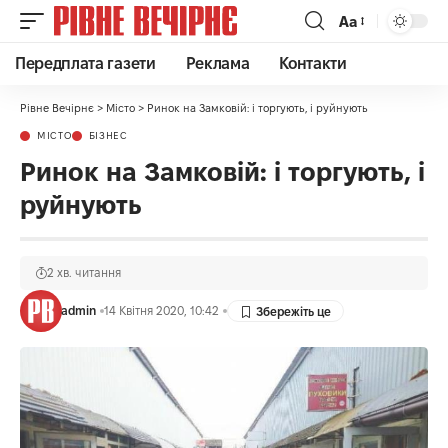
Аа
Передплата газети
Реклама
Контакти
Рівне Вечірнє
>
Місто
>
Ринок на Замковій: і торгують, і руйнують
МІСТО
БІЗНЕС
Ринок на Замковій: і торгують, і
руйнують
2 хв. читання
admin
14 Квітня 2020, 10:42