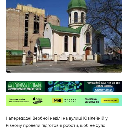
Напередодні Вербної неділі на вулиці Ювілейній у
Рівному провели підготовчі роботи, щоб не було