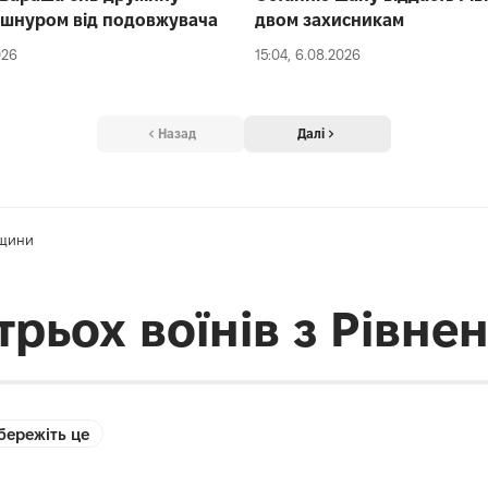
 шнуром від подовжувача
двом захисникам
026
15:04, 6.08.2026
Назад
Далі
нщини
трьох воїнів з Рівн