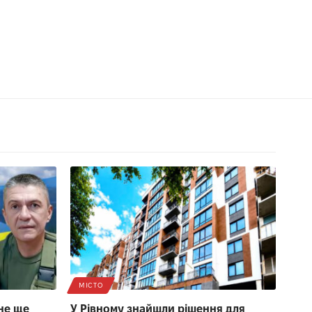
МІСТО
не ще
У Рівному знайшли рішення для