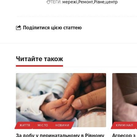
ТЕГИ:
мережі
Ремонт
Рівне
центр
Поділитися цією статтею
Читайте також
ЖИТТЯ
МІСТО
НОВИНИ
КРИМІНАЛ
За добу у перинатальному в Рівному
Агресор з