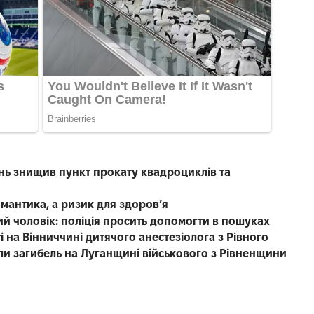
нь знищив пункт прокату квадроциклів та
омантика, а ризик для здоров’я
чний чоловік: поліція просить допомогти в пошуках
 на Вінниччині дитячого анестезіолога з Рівного
ли загибель на Луганщині військового з Рівненщини