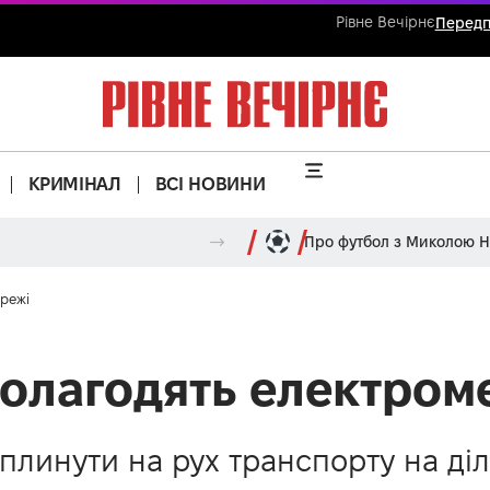
Рівне Вечірнє
Передп
КРИМІНАЛ
ВСІ НОВИНИ
Про футбол з Миколою 
ережі
полагодять електром
линути на рух транспорту на діля