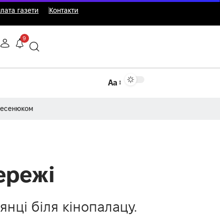
лата газети
Контакти
9
Аа
Несенюком
ережі
нці біля кінопалацу.