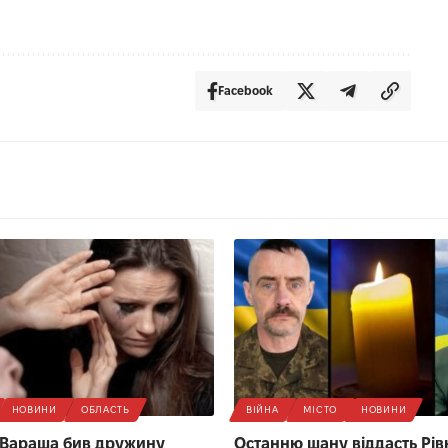
Facebook
НОВИНИ
ОБЛАСТЬ
ВІЙНА
МІСТО
НОВИНИ
 Вараша бив дружину
Останню шану віддасть Рів