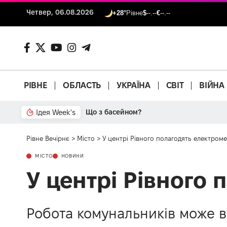
Четвер, 06.08.2026
+28°
Рівне
$
--.--
€
--.--
РІВНЕ
ОБЛАСТЬ
УКРАЇНА
СВІТ
ВІЙНА
Ідея Week's
Від паркану до картонки
Рівне Вечірнє
>
Місто
>
У центрі Рівного полагодять електром
МІСТО
НОВИНИ
У центрі Рівного 
Робота комунальників може вп