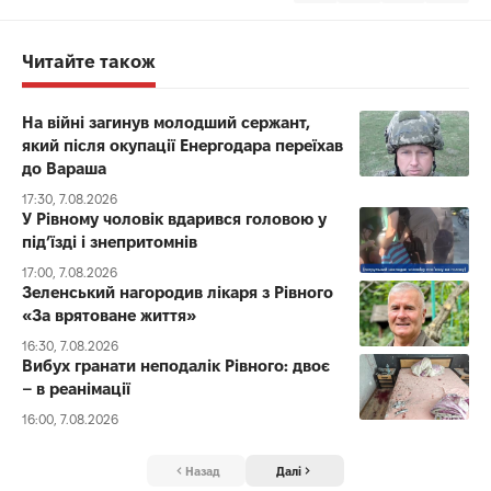
Читайте також
На війні загинув молодший сержант,
який після окупації Енергодара переїхав
до Вараша
17:30, 7.08.2026
У Рівному чоловік вдарився головою у
під’їзді і знепритомнів
17:00, 7.08.2026
Зеленський нагородив лікаря з Рівного
«За врятоване життя»
16:30, 7.08.2026
Вибух гранати неподалік Рівного: двоє
– в реанімації
16:00, 7.08.2026
Назад
Далі