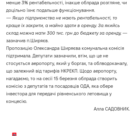
менше 3% рентабельності, інакше облрада розгляне, чи
доцільно їхнє подальше функціонування.
—
Якщо підприємства не мають рентабельності, то
краще їх закрити, а майно здати в оренду. За якийсь
склад можна мати 300 тис. грн до бюджету за оренду,
—
зазначив п.Ширяєв.
Пропозицію Олександра Ширяєва комунальна комісія
підтримала. Депутати зазначили, втім, що це не
стосується аеропорту, який у боргах, та облводоканалу,
що залежний від тарифів НКРЕКП. Щодо аеропорту,
нагадаємо, то на сесії 15 березня облрада створить
комісію з депутатів та посадовців ОДА, яка обере
інвестора для передачі рівненського летовища у
концесію.
Алла САДОВНИК.