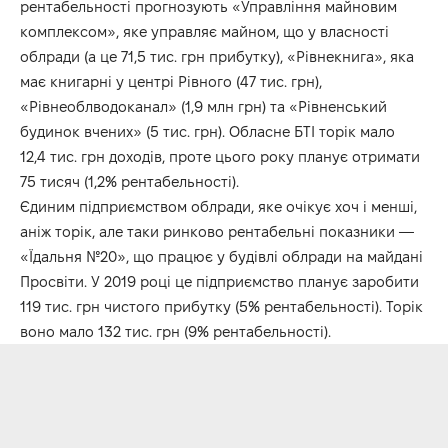
рентабельності прогнозують «Управління майновим
комплексом», яке управляє майном, що у власності
облради (а це 71,5 тис. грн прибутку), «Рівнекнига», яка
має книгарні у центрі Рівного (47 тис. грн),
«Рівнеоблводоканал» (1,9 млн грн) та «Рівненський
будинок вчених» (5 тис. грн). Обласне БТІ торік мало
12,4 тис. грн доходів, проте цього року планує отримати
75 тисяч (1,2% рентабельності).
Єдиним підприємством облради, яке очікує хоч і менші,
аніж торік, але таки ринково рентабельні показники —
«Їдальня №20», що працює у будівлі облради на майдані
Просвіти. У 2019 році це підприємство планує заробити
119 тис. грн чистого прибутку (5% рентабельності). Торік
воно мало 132 тис. грн (9% рентабельності).