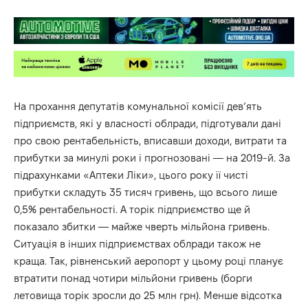
На прохання депутатів комунальної комісії дев’ять
підприємств, які у власності облради, підготували дані
про свою рентабельність, вписавши доходи, витрати та
прибутки за минулі роки і прогнозовані — на 2019-й. За
підрахунками «Аптеки Ліки», цього року її чисті
прибутки складуть 35 тисяч гривень, що всього лише
0,5% рентабельності. А торік підприємство ще й
показало збитки — майже чверть мільйона гривень.
Ситуація в інших підприємствах облради також не
краща. Так, рівненський аеропорт у цьому році планує
втратити понад чотири мільйони гривень (борги
летовища торік зросли до 25 млн грн). Менше відсотка