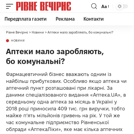
Аа
Передплата газети
Реклама
Контакти
Рівне Вечірнє
>
Новини
>
Аптеки мало заробляють, бо комунальні?
НОВИНИ
Аптеки мало заробляють,
бо комунальні?
Фармацевтичний бізнес вважають одним із
найбільш прибуткових. Особливо якщо аптека чи
аптечний пункт розташовані при лікарні. За
даними спеціалізованого видання «Аптека.UA», в
середньому одна аптека за місяць в Україні у
2018 році приносила 409 тис. грн виручки, тобто
майже п’ять мільйонів гривень на рік. У той же
час комунальне підприємство Рівненської
облради «АптекаЛіки», яке має кілька аптечних