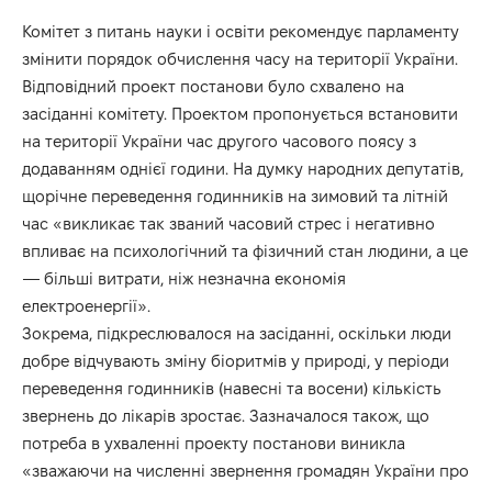
Комітет з питань науки і освіти рекомендує парламенту
змінити порядок обчислення часу на території України.
Відповідний проект постанови було схвалено на
засіданні комітету. Проектом пропонується встановити
на території України час другого часового поясу з
додаванням однієї години. На думку народних депутатів,
щорічне переведення годинників на зимовий та літній
час «викликає так званий часовий стрес і негативно
впливає на психологічний та фізичний стан людини, а це
— більші витрати, ніж незначна економія
електроенергії».
Зокрема, підкреслювалося на засіданні, оскільки люди
добре відчувають зміну біоритмів у природі, у періоди
переведення годинників (навесні та восени) кількість
звернень до лікарів зростає. Зазначалося також, що
потреба в ухваленні проекту постанови виникла
«зважаючи на численні звернення громадян України про