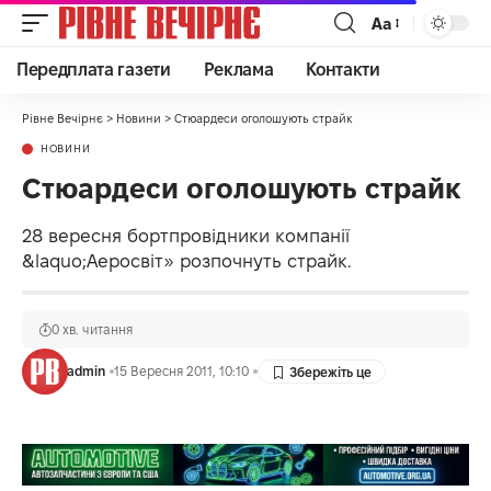
Аа
Передплата газети
Реклама
Контакти
Рівне Вечірнє
>
Новини
>
Cтюардеси оголошують страйк
НОВИНИ
Cтюардеси оголошують страйк
28 вересня бортпровідники компанії
&laquo;Аеросвіт» розпочнуть страйк.
0 хв. читання
admin
15 Вересня 2011, 10:10