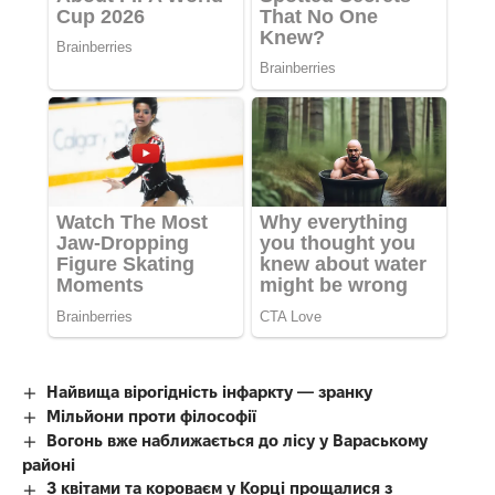
Найвища вірогідність інфаркту — зранку
Мільйони проти філософії
Вогонь вже наближається до лісу у Вараському
районі
З квітами та короваєм у Корці прощалися з