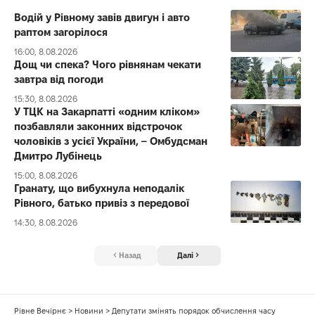
Водій у Рівному завів двигун і авто
раптом загорілося
16:00, 8.08.2026
Дощ чи спека? Чого рівнянам чекати
завтра від погоди
15:30, 8.08.2026
У ТЦК на Закарпатті «одним кліком»
позбавляли законних відстрочок
чоловіків з усієї України, – Омбудсман
Дмитро Лубінець
15:00, 8.08.2026
Гранату, що вибухнула неподалік
Рівного, батько привіз з передової
14:30, 8.08.2026
Назад
Далі
Рівне Вечірнє
>
Новини
>
Депутати змінять порядок обчислення часу