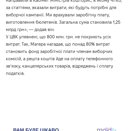
направили в Кабінет Міністрів кошторис, в якому чітко,
за статтями, вказали витрати, які будуть потрібні для
виборчої кампанії. Ми врахували заробітну плату,
виготовлення бюлетенів. Загальна сума становила 1,25
млрд грн», — додав він.
У ЦВК упевнені, що 800 млн. грн. не покриють усіх
витрат. Так, Магера нагадав, що понад 80% витрат
становить фонд заробітної плати членам виборчих
комісій, а решта коштів йде на оплату телефонного
зв’язку, канцелярських товарів, відряджень і сплату
податків.