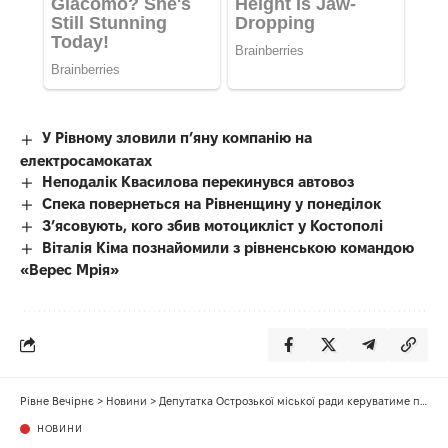
У Рівному зловили п’яну компанію на
електросамокатах
Неподалік Квасилова перекинувся автовоз
Спека повернеться на Рівненщину у понеділок
З’ясовують, кого збив мотоцикліст у Костополі
Віталія Кіма познайомили з рівненською командою
«Верес Мрія»
Рівне Вечірнє
>
Новини
>
Депутатка Острозької міської ради керуватиме психоневрологічним інтернатом
НОВИНИ