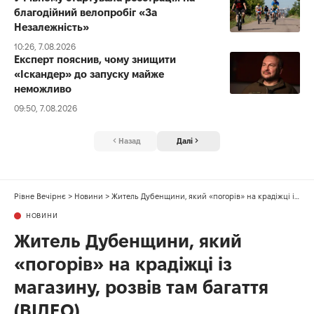
благодійний велопробіг «За
Незалежність»
10:26, 7.08.2026
Експерт пояснив, чому знищити
«Іскандер» до запуску майже
неможливо
09:50, 7.08.2026
Назад
Далі
Рівне Вечірнє
>
Новини
>
Житель Дубенщини, який «погорів» на крадіжці із магазину, розвів там багаття (ВІДЕО)
НОВИНИ
Житель Дубенщини, який
«погорів» на крадіжці із
магазину, розвів там багаття
(ВІДЕО)