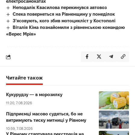
електросамокатах
Неподалік Квасилова перекинувся автовоз
Спека повернеться на Рівненщину у понеділок
З’ясовують, кого збив мотоцикліст у Костополі
Віталія Кіма познайомили з рівненською командою
«Верес Мрія»
Читайте також
Кукурудзу — в морозилку
11:20, 7.08.2026
Підприємці масово судяться, бо не
витримують тиску митниці у Рівному
10:59, 7.08.2026
У Рівному стартувала реєстрація на