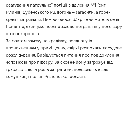
реагування патрульної поліції відділення №1 (смт
Млинів) Дубенського РВ: вогонь – загасили, а горе-
крадія затримали. Ним виявився 33-річний житель села
Привітне, який уже неодноразово потрапляв у поле зору
правоохоронців.
За фактом замаху на крадіжку, поєднану із
проникненням у приміщення, слідчі розпочали досудове
розслідування. Вирішується питання про повідомлення
чоловікові про підозру. За скоєне йому загрожує від
трьох до шести років за ґратами, повідомляє відділ
комунікації поліції Рівненської області.