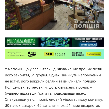
У магазин, що у селі Ставище, зловмисник проник після
його закриття, 31 грудня. Однак, зникнути непоміченим
не встиг: його викрили селяни та викликали поліцію.
Поліцейські встановили, що зловмисник проник у
будівлю, віджавши ґрати та пошкодивши вікно.
Спакувавши у поліпропіленовий мішок пляшку коньяку,
30 пачок цигарок, 45 запальничок, 24 пари шкарпеток