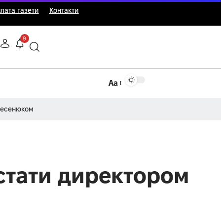
лата газети
Контакти
9
Аа
Несенюком
стати директором