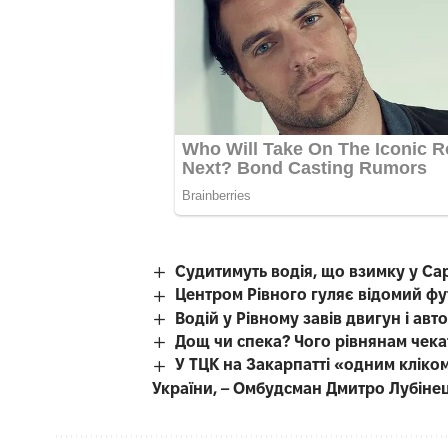
Судитимуть водія, що взимку у Са
Центром Рівного гуляє відомий фу
Водій у Рівному завів двигун і авт
Дощ чи спека? Чого рівнянам чека
У ТЦК на Закарпатті «одним кліком
України, – Омбудсман Дмитро Лубіне