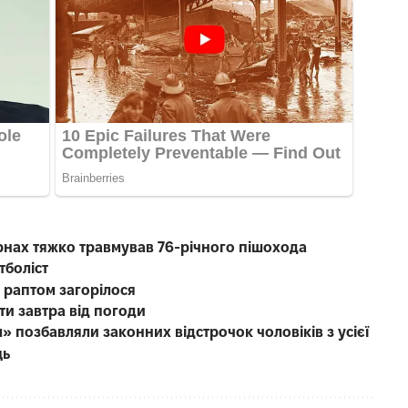
рнах тяжко травмував 76-річного пішохода
тболіст
о раптом загорілося
ти завтра від погоди
» позбавляли законних відстрочок чоловіків з усієї
ць