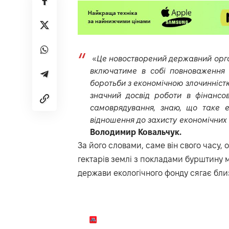
«
Це новостворений державний орган
включатиме в собі повноваження 
боротьби з економічною злочинністю 
значний досвід роботи в фінансо
самоврядування, знаю, що таке е
відношення до захисту економічних
Володимир Ковальчук.
За його словами, саме він свого часу,
гектарів землі з покладами бурштину 
держави екологічного фонду сягає близ