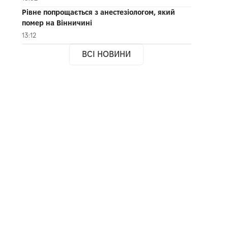
Рівне попрощається з анестезіологом, який
помер на Вінничині
13:12
ВСІ НОВИНИ