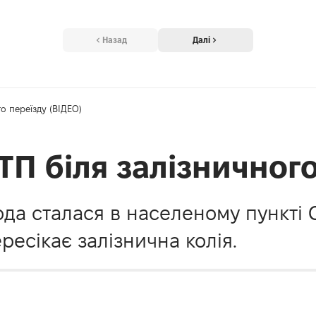
Назад
Далі
о переїзду (ВІДЕО)
П біля залізничного
да сталася в населеному пункті 
ресікає залізнична колія.