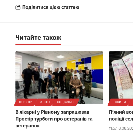
Поділитися цією статтею
Читайте також
НОВИНИ
МІСТО
СОЦІАЛЬНІ
НОВИНИ
В лікарні у Рівному запрацював
П’яний вод
Простір турботи про ветеранів та
поліції се
ветеранок
11:57, 8.08.20