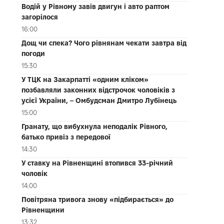
Водій у Рівному завів двигун і авто раптом
загорілося
16:00
Дощ чи спека? Чого рівнянам чекати завтра від
погоди
15:30
У ТЦК на Закарпатті «одним кліком»
позбавляли законних відстрочок чоловіків з
усієї України, – Омбудсман Дмитро Лубінець
15:00
Гранату, що вибухнула неподалік Рівного,
батько привіз з передової
14:30
У ставку на Рівненщині втопився 33-річний
чоловік
14:00
Повітряна тривога знову «підбирається» до
Рівненщини
13:32