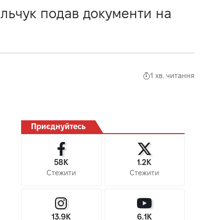
льчук подав документи на
1 хв. читання
Приєднуйтесь
58K
1.2K
Стежити
Стежити
13.9K
6.1K