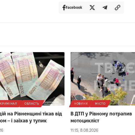
Facebook
КРИМІНАЛ
ОБЛАСТЬ
НОВИНИ
МІСТО
ій на Рівненщині тікав від
В ДТП у Рівному потрапив
лом – і заїхав у тупик
мотоцикліст
26
11:15, 8.08.2026