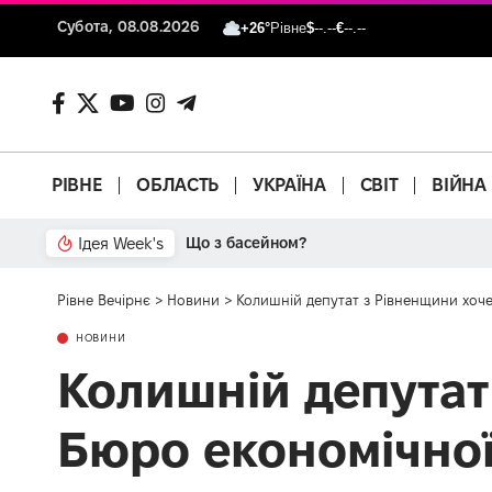
Субота, 08.08.2026
+26°
Рівне
$
--.--
€
--.--
РІВНЕ
ОБЛАСТЬ
УКРАЇНА
СВІТ
ВІЙНА
Ідея Week's
Рівне Вечірнє
>
Новини
>
Колишній депутат з Рівненщини хоч
НОВИНИ
Колишній депутат
Бюро економічної