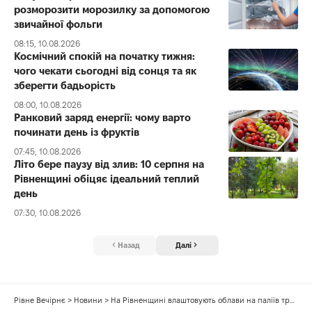
розморозити морозилку за допомогою
звичайної фольги
08:15, 10.08.2026
Космічний спокій на початку тижня:
чого чекати сьогодні від сонця та як
зберегти бадьорість
08:00, 10.08.2026
Ранковий заряд енергії: чому варто
починати день із фруктів
07:45, 10.08.2026
Літо бере паузу від злив: 10 серпня на
Рівненщині обіцяє ідеальний теплий
день
07:30, 10.08.2026
Назад
Далі
Рівне Вечірнє
>
Новини
>
На Рівненщині влаштовують облави на паліїв трави