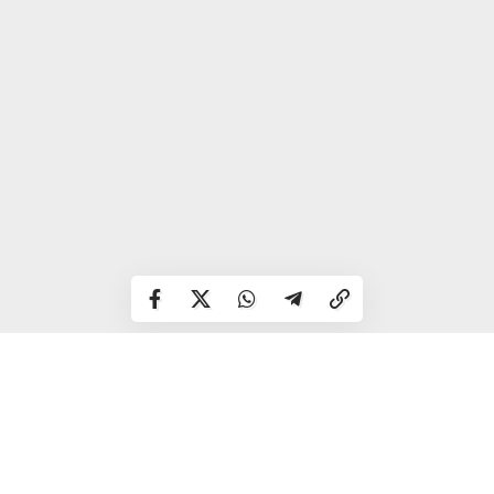
Згідно зі статтею 77-1 Кодексу України про
адміністративні правопорушення, за самовільне
випалювання рослинності або її залишків передбачено