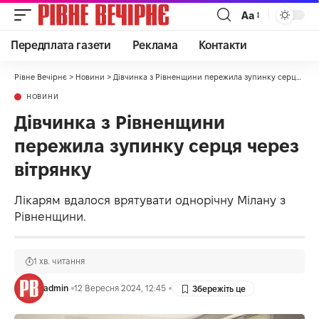
Аа
Передплата газети
Реклама
Контакти
Рівне Вечірнє
>
Новини
>
Дівчинка з Рівненщини пережила зупинку серця через вітрянку
НОВИНИ
Дівчинка з Рівненщини
пережила зупинку серця через
вітрянку
Лікарям вдалося врятувати однорічну Мілану з
Рівненщини.
1 хв. читання
admin
12 Вересня 2024, 12:45