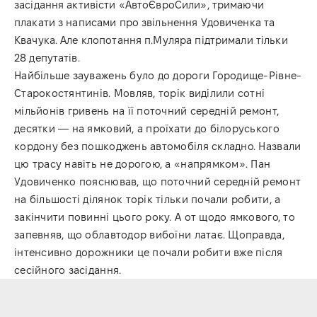
засідання активісти «АвтоЄвроСили», тримаючи
плакати з написами про звільнення Удовиченка та
Квачука. Але клопотання п.Муляра підтримали тільки
28 депутатів.
Найбільше зауважень було до дороги Городище-Рівне-
Старокостянтинів. Мовляв, торік виділили сотні
мільйонів гривень на її поточний середній ремонт,
десятки — на ямковий, а проїхати до білоруського
кордону без пошкоджень автомобіля складно. Назвали
цю трасу навіть не дорогою, а «напрямком». Пан
Удовиченко пояснював, що поточний середній ремонт
на більшості ділянок торік тільки почали робити, а
закінчити повинні цього року. А от щодо ямкового, то
запевняв, що облавтодор вибоїни латає. Щоправда,
інтенсивно дорожники це почали робити вже після
сесійного засідання.