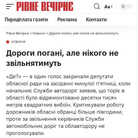
Аа
Передплата газети
Реклама
Контакти
Рівне Вечірнє
>
Новини
>
Дороги погані, але нікого не звільнятимуть
НОВИНИ
Дороги погані, але нікого не
звільнятимуть
«Де?» — в один голос закричали депутати
обласної ради на засіданні минулої п’ятниці, коли
начальник Служби автодоріг заявив, що торік в
області було відремонтовано десятки тисяч
метрів квадратних вибоїн. Критикували роботу
дорожників обласні обранці більше півгодини,
проте за звільнення керівників Служби
автомобільних доріг та облавтодору не
проголосували.