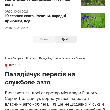
день
07:30, 10.08.2026
10 серпня: свята, іменини, народні
прикмети, події
07:15, 10.08.2026
Назад
Далі
Рівне Вечірнє
>
Новини
>
Паладійчук пересів на службове авто
НОВИНИ
Паладійчук пересів на
службове авто
Виявляється, досі секретар міськради Рівного
Сергій Паладійчук користувався на роботі
власним автомобілем. І лише нещодавно міський
голова розпорядився закріпити за ним службовий