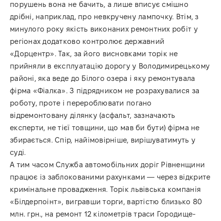
порушень вона не бачить, а лише вписує смішно
дрібні, наприклад, про невкручену лампочку. Втім, з
минулого року якість виконаних ремонтних робіт у
регіонах додатково контролює державний
«Дорцентр». Так, за його висновками торік не
прийняли в експлуатацію дорогу у Володимирецькому
районі, яка веде до Білого озера і яку ремонтувала
фірма «Фіалка». З підрядником не розрахувалися за
роботу, проте і перероблювати погано
відремонтовану ділянку (асфальт, зазначають
експерти, не тієї товщини, що мав би бути) фірма не
збирається. Спір, найімовірніше, вирішуватимуть у
суді.
А тим часом Служба автомобільних доріг Рівненщини
працює із заблокованими рахунками — через відкрите
кримінальне провадження. Торік львівська компанія
«Білдерпоінт», вигравши торги, вартістю близько 80
млн. грн., на ремонт 12 кілометрів траси Городище-