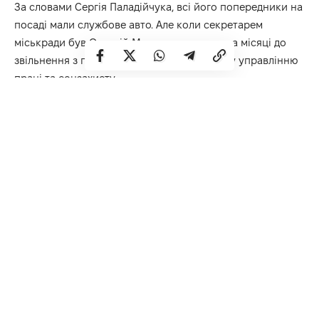
За словами Сергія Паладійчука, всі його попередники на
посаді мали службове авто. Але коли секретарем
міськради був Олексій Муляренко, то за два місяці до
звільнення з посади передав авто міському управлінню
праці та соцзахисту.
Сергій ТКАЧЕНКО.