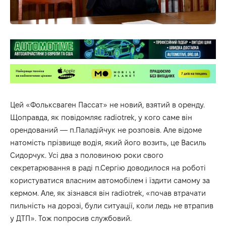
Цей «Фольксваген Пассат» не новий, взятий в оренду.
Щоправда, як повідомляє radiotrek, у кого саме він
орендований — п.Паладійчук не розповів. Але відоме
натомість прізвище водія, який його возить, це Василь
Сидорчук. Усі два з половиною роки свого
секретарювання в раді п.Сергію доводилося на роботі
користуватися власним автомобілем і їздити самому за
кермом. Але, як зізнався він radiotrek, «почав втрачати
пильність на дорозі, були ситуації, коли ледь не втрапив
у ДТП». Тож попросив службовий.