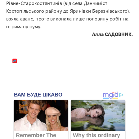
Рівне-Старокостянтинів (від села Данчиміст
Костопільського району до Яринівки Березнівського),
взяла аванс, проте виконала лише половину робіт на
отриману суму.
Алла САДОВНИК.