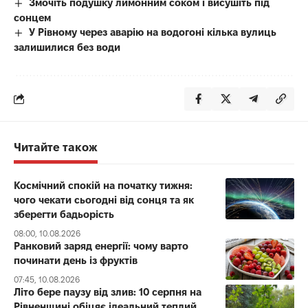
Змочіть подушку лимонним соком і висушіть під
сонцем
У Рівному через аварію на водогоні кілька вулиць
залишилися без води
Читайте також
Космічний спокій на початку тижня:
чого чекати сьогодні від сонця та як
зберегти бадьорість
08:00, 10.08.2026
Ранковий заряд енергії: чому варто
починати день із фруктів
07:45, 10.08.2026
Літо бере паузу від злив: 10 серпня на
Рівненщині обіцяє ідеальний теплий