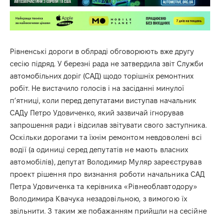
Рівненські дороги в облраді обговорюють вже другу
сесію підряд. У березні рада не затвердила звіт Служби
автомобільних доріг (САД) щодо торішніх ремонтних
робіт. Не вистачило голосів і на засіданні минулої
п’ятниці, коли перед депутатами виступав начальник
САДу Петро Удовиченко, який зазвичай ігнорував
запрошення ради і відсилав звітувати свого заступника.
Оскільки дорогами та їхнім ремонтом невдоволені всі
водії (а одиниці серед депутатів не мають власних
автомобілів), депутат Володимир Муляр зареєстрував
проект рішення про визнання роботи начальника САД
Петра Удовиченка та керівника «Рівнеоблавтодору»
Володимира Квачука незадовільною, з вимогою їх
звільнити. З таким же побажанням прийшли на сесійне