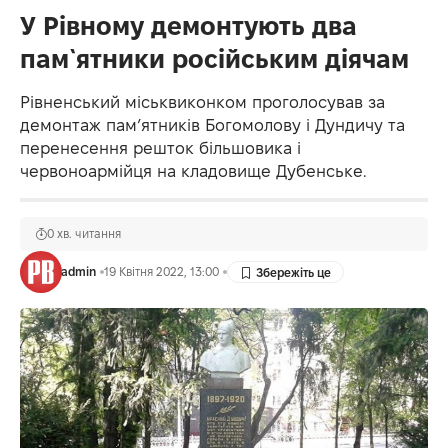
У Рівному демонтують два
пам`ятники російським діячам
Рівненський міськвиконком проголосував за
демонтаж пам’ятників Богомолову і Дундичу та
перенесення решток більшовика і
червоноармійця на кладовище Дубенське.
0 хв. читання
admin
19 Квітня 2022, 13:00