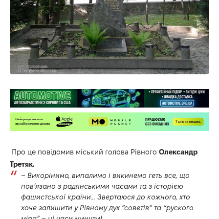
Про це повідомив міський голова Рівного
Олександр
Третяк.
– Викорінимо, випалимо і викинемо геть все, що
пов’язано з радянськими часами та з історією
фашистської країни… Звертаюся до кожного, хто
хоче залишити у Рівному дух “советів” та “руского
міра” – ці часи минули!