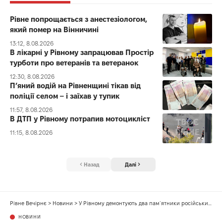
Рівне попрощається з анестезіологом,
який помер на Вінничині
13:12, 8.08.2026
В лікарні у Рівному запрацював Простір
турботи про ветеранів та ветеранок
12:30, 8.08.2026
П’яний водій на Рівненщині тікав від
поліції селом – і заїхав у тупик
11:57, 8.08.2026
В ДТП у Рівному потрапив мотоцикліст
11:15, 8.08.2026
Назад
Далі
Рівне Вечірнє
>
Новини
>
У Рівному демонтують два пам`ятники російським діячам
НОВИНИ