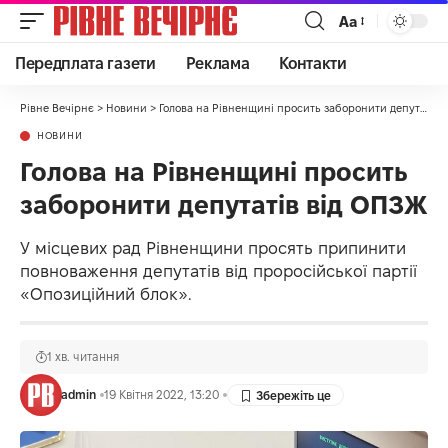
Аа
Передплата газети
Реклама
Контакти
Рівне Вечірнє
>
Новини
>
Голова на Рівненщині просить заборонити депутатів від ОПЗЖ
НОВИНИ
Голова на Рівненщині просить
заборонити депутатів від ОПЗЖ
У місцевих рад Рівненщини просять припинити
повноваження депутатів від проросійської партії
«Опозиційний блок».
1 хв. читання
admin
19 Квітня 2022, 13:20