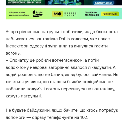
Учора рівненські
патрульні
побачили, як до блокпоста
наближається вантажівка Daf iз колесом, яке палає.
Інспектори одразу її зупинили та кинулися гасити
вогонь.
– Спочатку це робили вогнегасником, а потім
водою.Тому невдовзі загоряння вдалося ліквідувати. А
водій розповів, що не бачив, як відбулося займання. Не
хочеться уявляти, що сталося б, якби поліцейські не
побачили полум’я і вогонь перекинуся на вантажівку, –
кажуть
патрульні.
Не будьте байдужими: якщо бачите, що хтось потребує
допомоги — одразу телефонуйте на 102.