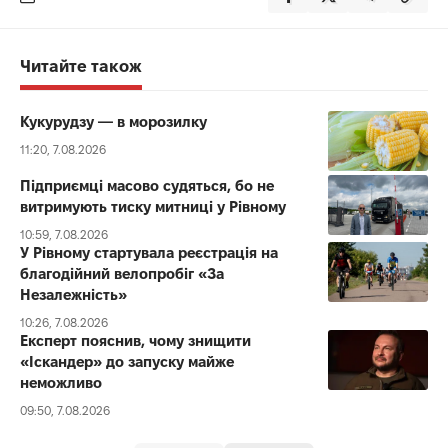
Читайте також
Кукурудзу — в морозилку
11:20, 7.08.2026
Підприємці масово судяться, бо не
витримують тиску митниці у Рівному
10:59, 7.08.2026
У Рівному стартувала реєстрація на
благодійний велопробіг «За
Незалежність»
10:26, 7.08.2026
Експерт пояснив, чому знищити
«Іскандер» до запуску майже
неможливо
09:50, 7.08.2026