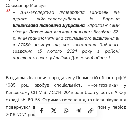
Олександр Мензул:
– ДНК-експертиза підтвердила загибель ще
одного військовослужбовця із Вараша
Владислава
Івановича
Дубравіна
. Упродовж семи
місяців Захисника вважали зниклим безвісти. 57-
річний гранатометник 2 стрілецького відділення в/
ч А7089 загинув під час виконання бойового
завдання 13 лютого 2024 року в районі
населеного пункту Авдіївка Донецької області.
Владислав Іванович народився у Пермській області рф. У
1985 році здобув спеціальність «монтажника» у
Київському СПТУ-3. У 2014-2015 році брав участь в АТО у
складі в/ч В0133. Отримав поранення, та після лікування
повернувся до війська, служив за контрактом у період
2016-2021 роки.
15 липня 2022 року був призваний захищати Україну та