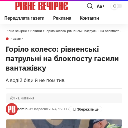
Аа
Передплата газети
Реклама
Контакти
Рівне Вечірнє
>
Новини
>
Горіло колесо: рівненські патрульні на блокпосту гасили вантажівку
НОВИНИ
Горіло колесо: рівненські
патрульні на блокпосту гасили
вантажівку
А водій біди й не помітив.
1 хв. читання
admin
12 Вересня 2024, 15:00