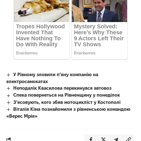
У Рівному зловили п’яну компанію на
електросамокатах
Неподалік Квасилова перекинувся автовоз
Спека повернеться на Рівненщину у понеділок
З’ясовують, кого збив мотоцикліст у Костополі
Віталія Кіма познайомили з рівненською командою
«Верес Мрія»