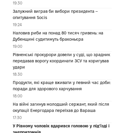
19:30
Залужний виграв би вибори президента –
опитування Socis
19:24
Наловив риби на понад 80 тисяч гривень: на
Дубенщині судитимуть браконьєра
19:00
Рівненські прокурори довели у суді, що зрадник
передавав ворогу координати ЗСУ та коригував
удари
18:30
Продукти, які краще вживати у певний час доби:
поради для здорового харчування
18:00
На війні загинув молодший сержант, який після
окупації Енергодара переїхав до Вараша
17:30
У Рівному чоловік вдарився головою у під’їзді і
знепритомнів