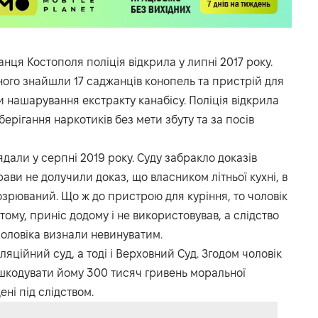
я Костополя поліція відкрила у липні 2017 року.
ного знайшли 17 саджанців конопель та пристрій для
и нашарування екстракту канабісу. Поліція відкрила
рігання наркотиків без мети збуту та за посів
дали у серпні 2019 року. Суду забракло доказів
рави не долучили доказ, що власником літньої кухні, в
озрюваний. Що ж до пристрою для куріння, то чоловік
тому, приніс додому і не використовував, а слідство
чоловіка визнали невинуватим.
яційний суд, а тоді і Верховний Суд. Згодом чоловік
дшкодувати йому 300 тисяч гривень моральної
ні під слідством.