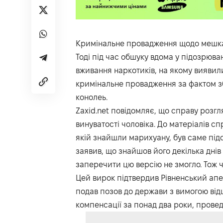
Кримінальне провадження щодо мешканц
Тоді під час обшуку вдома у підозрюва
вживання наркотиків, на якому виявил
кримінальне провадження за фактом збе
конолеь.
Zaxid.net
повідомляє, що справу розгля
винуватості чоловіка. До матеріалів сп
якій знайшли марихуану, був саме під
заявив, що знайшов його декілька днів 
заперечити цю версію не змогло. Тож 
Цей вирок підтвердив Рівненський апел
подав позов до держави з вимогою ві
компенсації за понад два роки, проведе