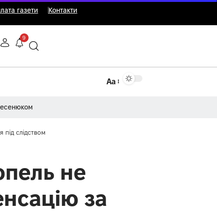
лата газети
Контакти
9
Аа
Несенюком
 під слідством
опель не
енсацію за