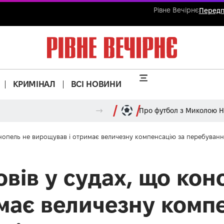
Рівне Вечірнє
Передп
КРИМІНАЛ
ВСІ НОВИНИ
Про футбол з Миколою 
онопель не вирощував і отримає величезну компенсацію за перебування
вів у судах, що кон
має величезну комп