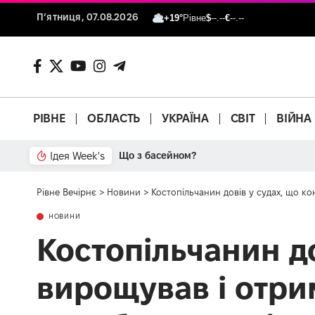
П’ятниця, 07.08.2026
+19°
Рівне
$
--.--
€
--.--
РІВНЕ
ОБЛАСТЬ
УКРАЇНА
СВІТ
ВІЙНА
Ідея Week's
Від паркану до картонки
Рівне Вечірнє
>
Новини
>
Костопільчанин довів у судах, що к
НОВИНИ
Костопільчанин до
вирощував і отри