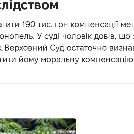
слідством
тити 190 тис. грн компенсації ме
нопель. У суді чоловік довів, що
як Верховний Суд остаточно визна
тити йому моральну компенсацію