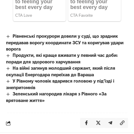
Рівненські прокурори довели у суді, що зрадник
передавав ворогу координати ЗСУ та коригував удари
ворога
Продукти, які краще вживати у певний час доби:
поради для здорового харчування
На війні загинув молодший сержант, який після
окупації Енергодара переїхав до Вараша
У Рівному чоловік вдарився головою у під’їзді і
знепритомнів
Зеленський нагородив лікаря з Рівного «За
врятоване життя»