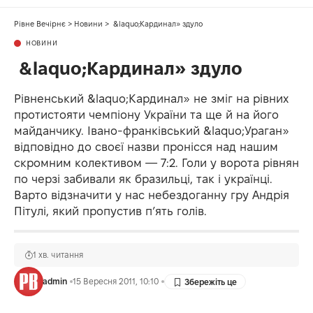
Рівне Вечірнє
>
Новини
>
&laquo;Кардинал» здуло
НОВИНИ
&laquo;Кардинал» здуло
Рівненський &laquo;Кардинал» не зміг на рівних
протистояти чемпіону України та ще й на його
майданчику. Івано-франківський &laquo;Ураган»
відповідно до своєї назви пронісся над нашим
скромним колективом — 7:2. Голи у ворота рівнян
по черзі забивали як бразильці, так і українці.
Варто відзначити у нас небездоганну гру Андрія
Пітулі, який пропустив п’ять голів.
1 хв. читання
admin
15 Вересня 2011, 10:10