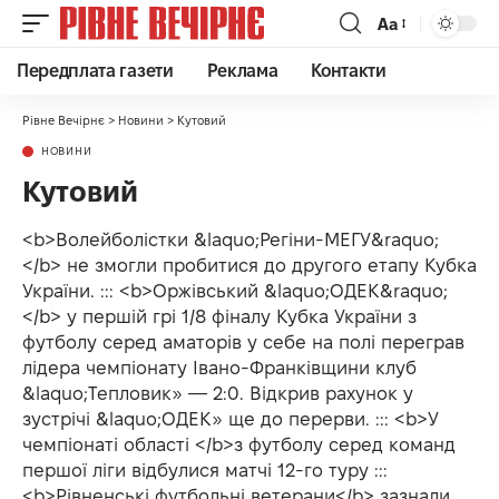
Аа
Передплата газети
Реклама
Контакти
Рівне Вечірнє
>
Новини
>
Кутовий
НОВИНИ
Кутовий
<b>Волейболістки &laquo;Регіни-МЕГУ&raquo;
</b> не змогли пробитися до другого етапу Кубка
України. ::: <b>Оржівський &laquo;ОДЕК&raquo;
</b> у першій грі 1/8 фіналу Кубка України з
футболу серед аматорів у себе на полі переграв
лідера чемпіонату Івано-Франківщини клуб
&laquo;Тепловик» — 2:0. Відкрив рахунок у
зустрічі &laquo;ОДЕК» ще до перерви. ::: <b>У
чемпіонаті області </b>з футболу серед команд
першої ліги відбулися матчі 12-го туру :::
<b>Рівненські футбольні ветерани</b> зазнали