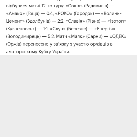
відбулися матчі 12-го туру: «Сокіл» (Радивилів) —
«Амако» (Гоща) — 0:4, «РОКО» (Городок) — «Волинь-
Цемент» (Здолбунів) — 2:2, «Славія» (Рівне) — «Ізотоп»
(Кузнецовськ) — 1:1, «Случ» (Березне) — «Енергія»
(Володимирець) — 5:2. Матч «Маяк» (Сарни) — «ОДЕК»
(Оржів) перенесено у зв’язку з участю оржівців в
аматорському Кубку України.