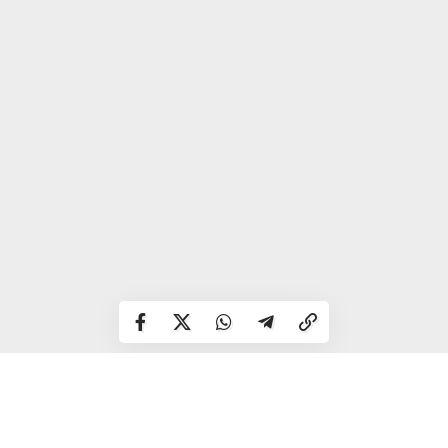
— Насамперед хочу привітати команду «Ураган» з
перемогою. Що стосується гри нашої команди, то вона
зіграла непогано, але багато моментів в обороні