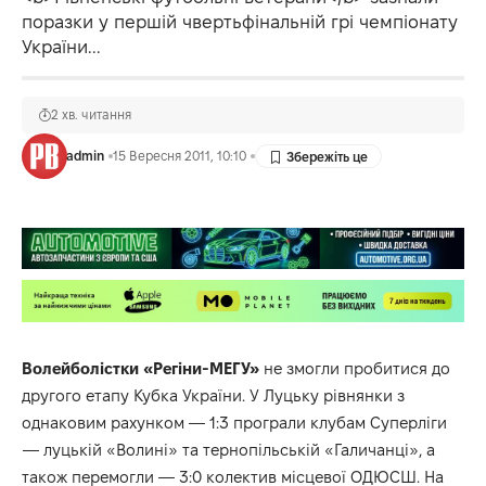
поразки у першій чвертьфінальній грі чемпіонату
України...
2 хв. читання
admin
15 Вересня 2011, 10:10
Волейболістки «Регіни-МЕГУ»
не змогли пробитися до
другого етапу Кубка України. У Луцьку рівнянки з
однаковим рахунком — 1:3 програли клубам Суперліги
— луцькій «Волині» та тернопільській «Галичанці», а
також перемогли — 3:0 колектив місцевої ОДЮСШ. На