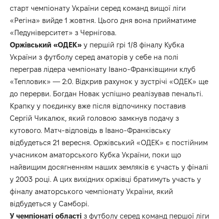
старт чемпіонату України серед команд вищої ліги
«Регіна» вийде 1 жовтня. Цього дня вона прийматиме
«Педуніверситет» з Чернігова.
Оржівський «ОДЕК»
у першій грі 1/8 фіналу Кубка
України з футболу серед аматорів у себе на полі
переграв лідера чемпіонату Івано-Франківщини клуб
«Тепловик» — 2:0. Відкрив рахунок у зустрічі «ОДЕК» ще
до перерви. Богдан Новак успішно реалізував пенальті.
Крапку у поєдинку вже після відпочинку поставив
Сергій Чикалюк, який головою замкнув подачу з
кутового. Матч-відповідь в Івано-Франківську
відбудеться 21 вересня. Оржівський «ОДЕК» є постійним
учасником аматорського Кубка України, поки що
найвищим досягненням наших земляків є участь у фіналі
у 2003 році. А цих вихідних оржівці братимуть участь у
фіналу аматорського чемпіонату України, який
відбудеться у Самборі.
У чемпіонаті області
з футболу серед команд першої ліги