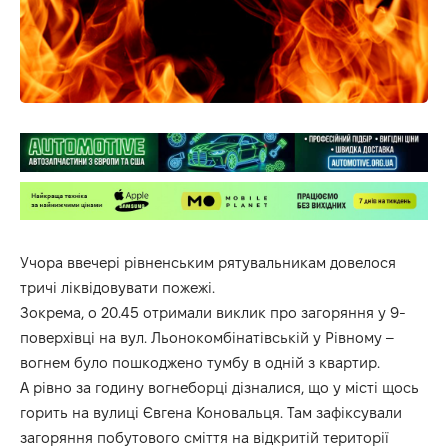
Учора ввечері
рівненським рятувальникам
довелося
тричі ліквідовувати пожежі.
Зокрема, о 20.45 отримали виклик про загоряння у 9-
поверхівці на вул. Льонокомбінатівській у Рівному –
вогнем було
пошкоджено тумбу в одній з квартир
.
А рівно за годину вогнеборці дізналися, що у місті щось
горить на вулиці
Євгена Коновальця. Там зафіксували
загоряння побутового сміття на відкритій території