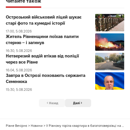
Читайте також
Острозький військовий ліцей шукає
старі фото та кумедні історії
17:00, 5.08.2026
Житель Рівненщини поїхав палити
стерню – і загинув
16:30, 5.08.2026
Нетверезий водій втікав від поліції
через все Рівне
16:04, 5.08.2026
Завтра в Острозі поховають сержанта
Семенюка
15:30, 5.08.2026
Назад
Далі
Рівне Вечірнє
>
Новини
>
У Рівному горіла квартира в багатоповерхівці на Льонокомбінатівській