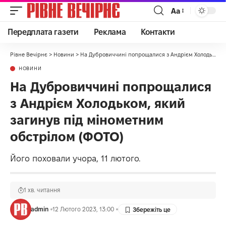
Аа
Передплата газети
Реклама
Контакти
Рівне Вечірнє
>
Новини
>
На Дубровиччині попрощалися з Андрієм Холодьком, який загинув під мінометним обстрілом (ФОТО)
НОВИНИ
На Дубровиччині попрощалися
з Андрієм Холодьком, який
загинув під мінометним
обстрілом (ФОТО)
Його поховали учора, 11 лютого.
1 хв. читання
admin
12 Лютого 2023, 13:00