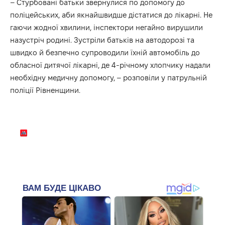
– Стурбовані батьки звернулися по допомогу до
поліцейських, аби якнайшвидше дістатися до лікарні. Не
гаючи жодної хвилини, інспектори негайно вирушили
назустріч родині. Зустріли батьків на автодорозі та
швидко й безпечно супроводили їхній автомобіль до
обласної дитячої лікарні, де 4-річному хлопчику надали
необхідну медичну допомогу, – розповіли у патрульній
поліції Рівненщини.