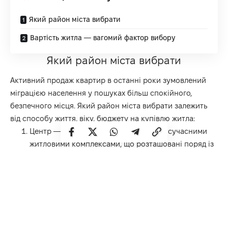
Який район міста вибрати
Вартість житла — вагомий фактор вибору
Який район міста вибрати
Активний продаж квартир в останні роки зумовлений
міграцією населення у пошуках більш спокійного,
безпечного місця. Який район міста вибрати залежить
від способу життя, віку, бюджету на купівлю житла:
Центр — це вулиці зі «сталінками» та сучасними
житловими комплексами, що розташовані поряд із
Драмтеатром, парком «Лебединка», ТРЦ «Злата
Плаза». Зручний, престижний, дорогий район з
найвищими цінами на житло.
Грабник — престижний район міста поряд із
центром і парком ім. Шевченка. Підходить молодим
родинам з дітьми, які хочуть жити на межі