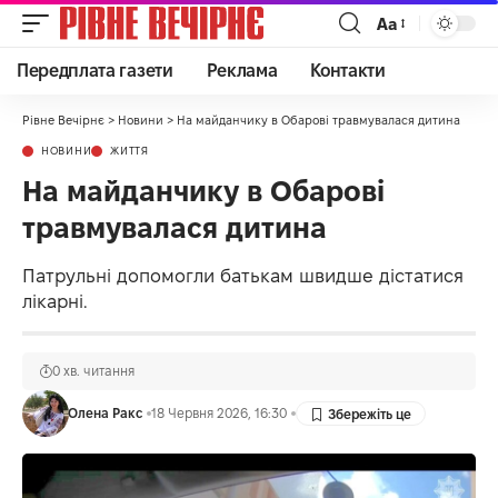
Аа
Передплата газети
Реклама
Контакти
Рівне Вечірнє
>
Новини
>
На майданчику в Обарові травмувалася дитина
НОВИНИ
ЖИТТЯ
На майданчику в Обарові
травмувалася дитина
Патрульні допомогли батькам швидше дістатися
лікарні.
0 хв. читання
Олена Ракс
18 Червня 2026, 16:30