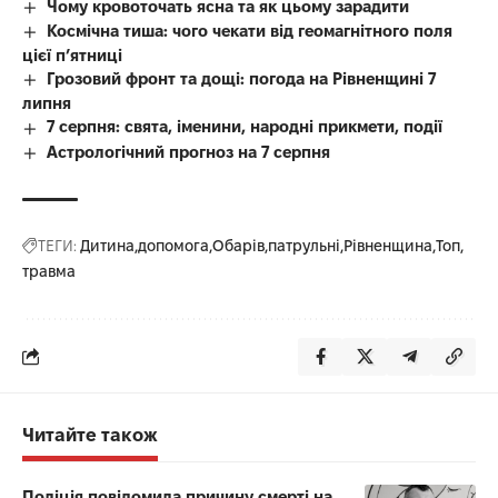
Чому кровоточать ясна та як цьому зарадити
Космічна тиша: чого чекати від геомагнітного поля
цієї п’ятниці
Грозовий фронт та дощі: погода на Рівненщині 7
липня
7 серпня: свята, іменини, народні прикмети, події
Астрологічний прогноз на 7 серпня
ТЕГИ:
Дитина
допомога
Обарів
патрульні
Рівненщина
Топ
травма
Читайте також
Поліція повідомила причину смерті на