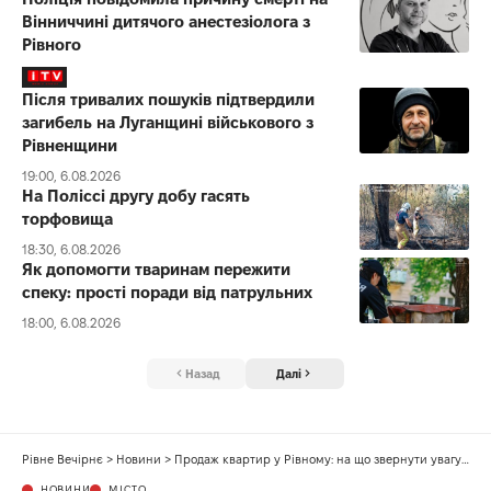
Вінниччині дитячого анестезіолога з
Рівного
Після тривалих пошуків підтвердили
загибель на Луганщині військового з
Рівненщини
19:00, 6.08.2026
На Поліссі другу добу гасять
торфовища
18:30, 6.08.2026
Як допомогти тваринам пережити
спеку: прості поради від патрульних
18:00, 6.08.2026
Назад
Далі
Рівне Вечірнє
>
Новини
>
Продаж квартир у Рівному: на що звернути увагу до укладення угоди
НОВИНИ
МІСТО