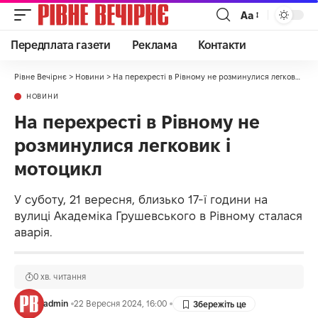
Аа
Передплата газети
Реклама
Контакти
Рівне Вечірнє
>
Новини
>
На перехресті в Рівному не розминулися легковик і мотоцикл
НОВИНИ
На перехресті в Рівному не
розминулися легковик і
мотоцикл
У суботу, 21 вересня, близько 17-ї години на
вулиці Академіка Грушевського в Рівному сталася
аварія.
0 хв. читання
admin
22 Вересня 2024, 16:00