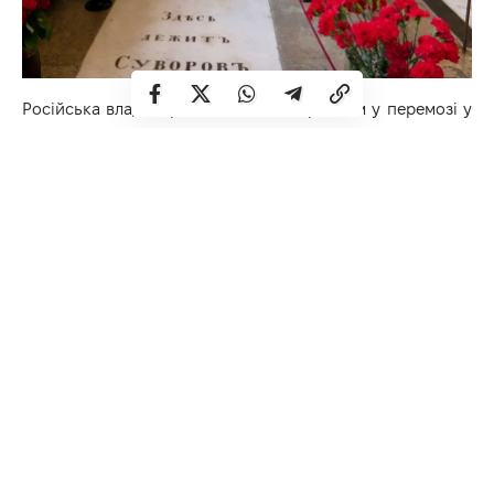
Російська влада вірить, що це посприяє їм у перемозі у
війні в Україні, повідомляє телеграм канал «Кремлівська
Табакерка».