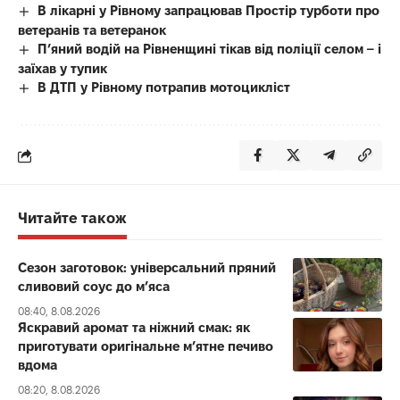
В лікарні у Рівному запрацював Простір турботи про
ветеранів та ветеранок
П’яний водій на Рівненщині тікав від поліції селом – і
заїхав у тупик
В ДТП у Рівному потрапив мотоцикліст
Читайте також
Сезон заготовок: універсальний пряний
сливовий соус до мʼяса
08:40, 8.08.2026
Яскравий аромат та ніжний смак: як
приготувати оригінальне м’ятне печиво
вдома
08:20, 8.08.2026