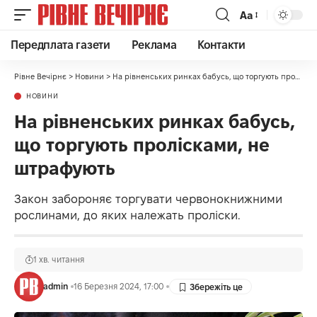
Аа
Передплата газети
Реклама
Контакти
Рівне Вечірнє
>
Новини
>
На рівненських ринках бабусь, що торгують пролісками, не штрафують
НОВИНИ
На рівненських ринках бабусь,
що торгують пролісками, не
штрафують
Закон забороняє торгувати червонокнижними
рослинами, до яких належать проліски.
1 хв. читання
admin
16 Березня 2024, 17:00