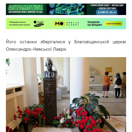
Його останки зберігалися у Благовіщенській церкві
Олександро-Невської Лаври.