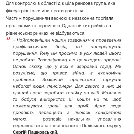
Для контролю в області діє ціла рейдова група, яка
фіксує різні злочини проти довкілля.
Частим порушенням весною є незаконна торгівля
пролісками та черемшою. Однак ніяких рейдів на
рівненських ринках не відбуваються.
–
Найголовнішим нашим завданням є проведення
профілактичних бесід, які попереджують
порушення. Тому ми просимо в усіх людей цього
не робити. Розповідаємо, що це шкодить природі.
Однак скажу, що у всіх є здоровий глузд. Ми
розуміємо, що триває війна, є економічні
проблеми. Зазвичай пролісками торгують
небагаті люди, пенсіонери. Для декого з них це
єдиний шанс заробити копійку на хліб. Можливо
та бабуся використає ці кошти на те, щоб
пожертвувати гроші для армії. Адже люди
продають первоцвіти з якоюсь конкретною
метою
, – розповів начальник управління
державної екологічної інспекції Поліського округу
Сергій Пашковський
.