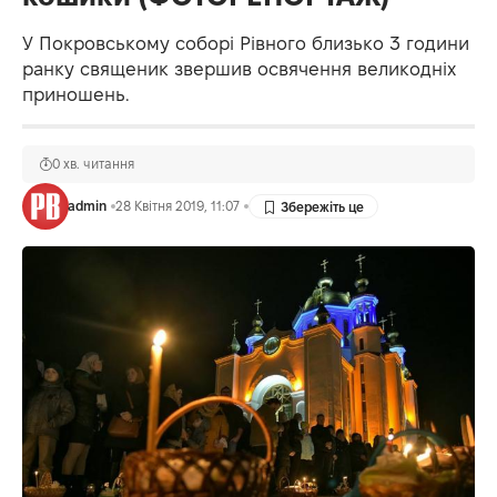
У Покровському соборі Рівного близько 3 години
ранку священик звершив освячення великодніх
приношень.
0 хв. читання
admin
28 Квітня 2019, 11:07