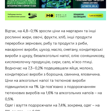
Відтак, на 4,8–0,1% зросли ціни на маргарин та інші
рослинні жири, овочі, фрукти, хліб, інші продукти
переробки зернових, рибу та продукти з риби,
макаронні вироби, цукор, масло, сметану, кондитерські
вироби з цукру, безалкогольні напої, олію соняшникову,
кисломолочну продукцію, сири, сало, м’ясо птиці.
Водночас на 7,3–0,2% подешевшали яйця, молоко,
кондитерські вироби з борошна, свинина, яловичина.
Ціни на алкогольні напої та тютюнові вироби
підвищилися на 1%. Це пов’язано з подорожчанням
тютюнових виробів на 1,6% та алкогольних напоїв – на
0,5%.
Одяг і взуття подорожчали на 7,4%, зокрема, одяг – на