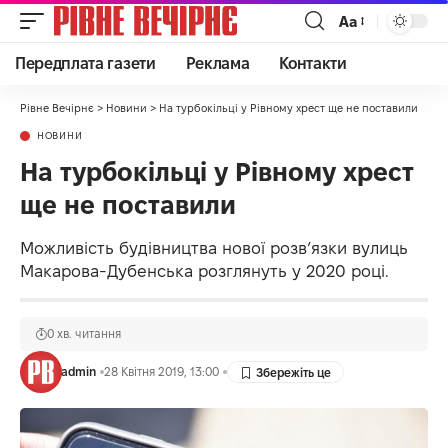
Аа
Передплата газети
Реклама
Контакти
Рівне Вечірнє
>
Новини
>
На турбокільці у Рівному хрест ще не поставили
НОВИНИ
На турбокільці у Рівному хрест
ще не поставили
Можливість будівництва нової розв’язки вулиць
Макарова-Дубенська розглянуть у 2020 році.
0 хв. читання
admin
28 Квітня 2019, 13:00