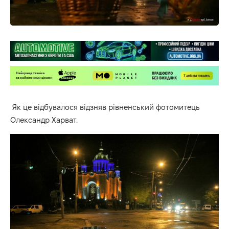
Як це відбувалося відзняв рівненський фотомитець
Олександр Харват.