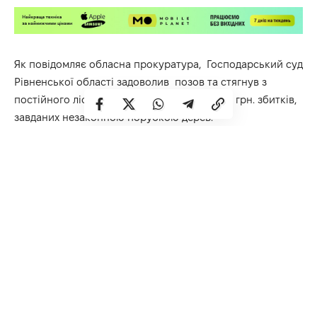
Як повідомляє обласна прокуратура, Господарський суд
Рівненської області задоволив позов та стягнув з
постійного лісокористувача понад 387 тис. грн. збитків,
завданих незаконною порубкою дерев.
Без спеціального дозволу вирубали 425 дерев різних
порід. Лісовому фонду України такими протиправними
діями заподіяні матеріальні збитки в розмірі 387261,84
грн.
Втрутившись у ситуацію, прокурори у суді зобов’язали
відповідача сплатити завдані збитки до спеціального
фонду Головинської сільської ради Костопільського
району, на території якої і здійснено незаконну порубку
лісу.