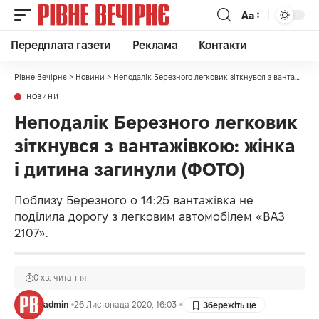
Аа
Передплата газети
Реклама
Контакти
Рівне Вечірнє
>
Новини
>
Неподалік Березного легковик зіткнувся з вантажівкою: жінка і дитина загинули (ФОТО)
НОВИНИ
Неподалік Березного легковик
зіткнувся з вантажівкою: жінка
і дитина загинули (ФОТО)
Поблизу Березного о 14:25 вантажівка не
поділила дорогу з легковим автомобілем «ВАЗ
2107».
0 хв. читання
admin
26 Листопада 2020, 16:03