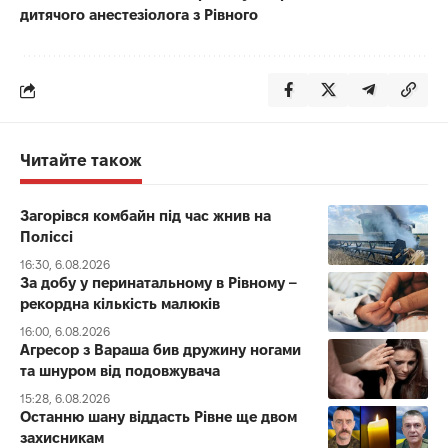
дитячого анестезіолога з Рівного
Читайте також
Загорівся комбайн під час жнив на
Поліссі
16:30, 6.08.2026
За добу у перинатальному в Рівному –
рекордна кількість малюків
16:00, 6.08.2026
Агресор з Вараша бив дружину ногами
та шнуром від подовжувача
15:28, 6.08.2026
Останню шану віддасть Рівне ще двом
захисникам