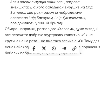
Але з часом ситуація змінилась, загроза
зменшилась, а його батальйон вирушив на Схід.
За понад два роки разом із побратимами
повоював і під Бахмутом, і під Куп’янськом»,
—
повідомляють у 104-ій бригаді.
Обидва напрямки, розповідає «Харлам», дуже складні,
але пережите добряче згуртувало колектив: «Як не
крути, а наша рота – це вже така велика сім’я. Тому для
мене найскладніше на службі – це втрати та поранення
бойових побратимів, тих, кого добре знаєш».
«Чи втомився вже? Так, втомився. Але те, що мій
вибір піти воювати був вірний – безсумнівно.
Можливо, якби я частіше сім’ю бачив, то було б
трошки легше. Втома є, але нічого страшно, ми все
вірно робимо»,
— впевнений Геннадій.
Для чоловіка мотивацією також є те, що бачить в містах
молодь, яка має змогу жити та відпочивати: «Молодь має
право і зобов’язана, я б сказав, жити повним життям.
Вони мають відпочивати, гуляти з дівчатами,