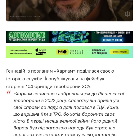
Геннадій із позивним «Харлам» поділився своєю
історією служби. Її опублікували на фейсбук-
сторінці 104 бригади тероборони ЗСУ.
«Харлам записався добровольцем до Рівненської
тероборони в 2022 році. Спочатку він привів усі
свої справи до ладу, а далі подався в ТЦК. Каже,
що вирішив йти в ТРО, бо хотів боронити своє
місто. В перші місяці великої війни його рідний
Вараш був під загрозою нападу. Був страх, що
ворог захоче захопити атомну електростанцію.