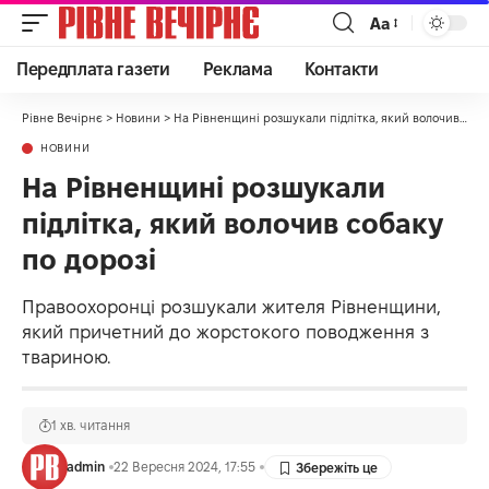
Аа
Передплата газети
Реклама
Контакти
Рівне Вечірнє
>
Новини
>
На Рівненщині розшукали підлітка, який волочив собаку по дорозі
НОВИНИ
На Рівненщині розшукали
підлітка, який волочив собаку
по дорозі
Правоохоронці розшукали жителя Рівненщини,
який причетний до жорстокого поводження з
твариною.
1 хв. читання
admin
22 Вересня 2024, 17:55