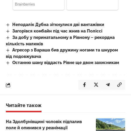
Неподалік Дубна зіткнулися дві вантажівки
Загорівся комбайн під час жнив на Поліссі
За добу у перинатальному в Рівному – рекордна
кількість малюків
Агресор з Вараша бив дружину ногами та шнуром
від подовжувача
Останню шану віддасть Рівне ще двом захисникам
Читайте також
На Здолбунівщині чоловік підпалив
поле й опинився у реанімації