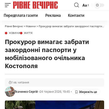
Аа
Передплата газети
Реклама
Контакти
Рівне Вечірнє
>
Новини
>
Прокурор вимагає забрати закордонні паспорти у мобілізованого очільника Костополя
НОВИНИ
ЖИТТЯ
Прокурор вимагає забрати
закордонні паспорти у
мобілізованого очільника
Костополя
1 хв. читання
Ткаченко Сергій
24 Червня 2026, 19:45