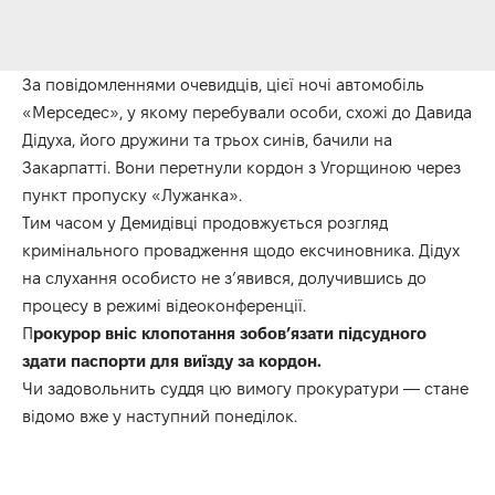
За повідомленнями очевидців, цієї ночі автомобіль
«Мерседес», у якому перебували особи, схожі до Давида
Дідуха, його дружини та трьох синів, бачили на
Закарпатті. Вони перетнули кордон з Угорщиною через
пункт пропуску «Лужанка».
Тим часом у Демидівці продовжується розгляд
кримінального провадження щодо ексчиновника. Дідух
на слухання особисто не з’явився, долучившись до
процесу в режимі відеоконференції.
П
рокурор вніс клопотання зобов’язати підсудного
здати паспорти для виїзду за кордон.
Чи задовольнить суддя цю вимогу прокуратури — стане
відомо вже у наступний понеділок.