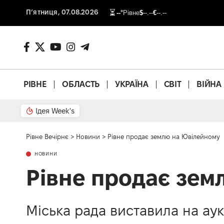
П’ятниця, 07.08.2026
⏳
--°
Рівне
$
--.--
€
--.--
РІВНЕ
ОБЛАСТЬ
УКРАЇНА
СВІТ
ВІЙНА
Ідея Week's
Рівне Вечірнє
>
Новини
>
Рівне продає землю на Ювілейному
НОВИНИ
Рівне продає зем
Міська рада виставила на аук