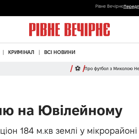
Рівне Вечірнє
Передп
КРИМІНАЛ
ВСІ НОВИНИ
⚽
Про футбол з Миколою Н
лю на Ювілейному
ціон 184 м.кв землі у мікрорайон