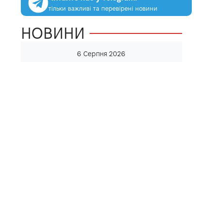
тільки важливі та перевірені новини
НОВИНИ
6 Серпня 2026
ДТП біля Квасилова: рух трасою Київ — Чоп у
напрямку столиці ускладнений
23:12
Нічна пожежа на Рівненщині: вогонь
знищив пункт прокату квадроциклів та
мотоциклів
21:00
Споживання їжі у ліжку — це не романтика, а
ризик для здоров’я
20:30
Із лікарні у Костополі зник 37-річний чоловік:
поліція просить допомогти в пошуках
20:00