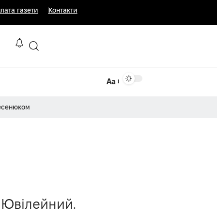
лата газети
Контакти
Аа
есенюком
і Ювілейний.