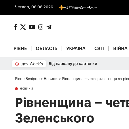
Четвер, 06.08.2026
+37°
Рівне
$
--.--
€
--.--
РІВНЕ
ОБЛАСТЬ
УКРАЇНА
СВІТ
ВІЙНА
Ідея Week's
Від паркану до картонки
Рівне Вечірнє
>
Новини
>
Рівненщина – четверта з кінця за рі
НОВИНИ
Рівненщина – четв
Зеленського