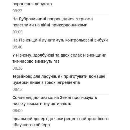
поранення депутата
09:22
На Дубровиччині попрощалися з трьома
полеглими на війні прикордонниками
09:00
На Рівненщині лунатимуть контрольовані вибухи
08:40
У Рівному, Здолбунові та двох селах Рівненщини
тимчасово вимкнуть газ
08:30
Терміново для ласунів: як приготувати домашні
цукерки лише з трьох інгредієнтів
08:15
Сонце «відпочиває»: на Землі прогнозують
низьку геомагнітну активність
08:00
Ідеальний десерт до чаю: рецепт найпростішого
яблучного коблера