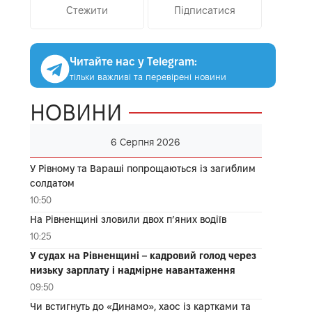
Стежити
Підписатися
Читайте нас у Telegram:
тільки важливі та перевірені новини
НОВИНИ
6 Серпня 2026
У Рівному та Вараші попрощаються із загиблим
солдатом
10:50
На Рівненщині зловили двох п’яних водіїв
10:25
У судах на Рівненщині – кадровий голод через
низьку зарплату і надмірне навантаження
09:50
Чи встигнуть до «Динамо», хаос із картками та