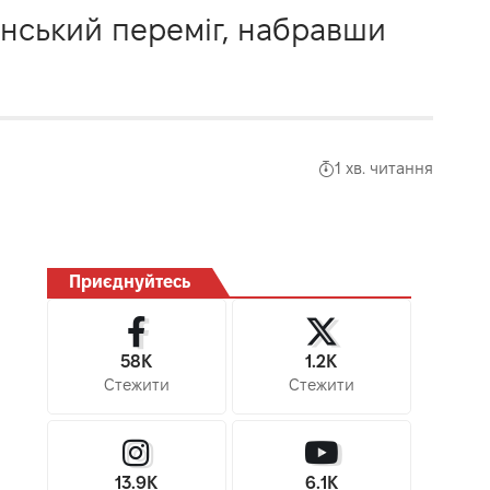
енський переміг, набравши
1 хв. читання
Приєднуйтесь
58K
1.2K
Стежити
Стежити
13.9K
6.1K