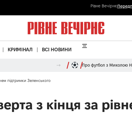
Рівне Вечірнє
Передп
КРИМІНАЛ
ВСІ НОВИНИ
Про футбол з Миколою 
внем підтримки Зеленського
ерта з кінця за рів