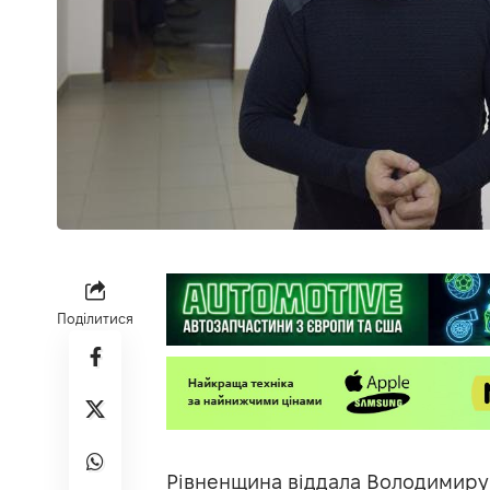
Поділитися
Рівненщина віддала Володимиру