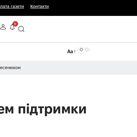
лата газети
Контакти
9
Аа
Несенюком
нем підтримки