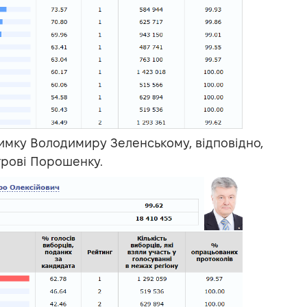
римку Володимиру Зеленському, відповідно,
трові Порошенку.