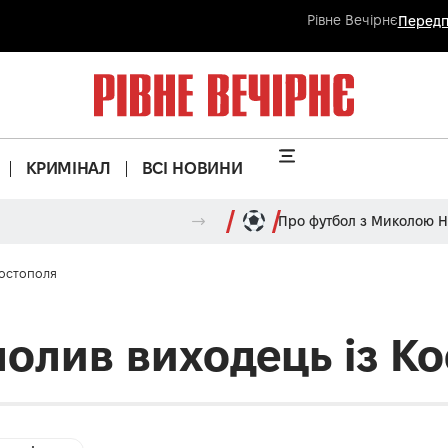
Рівне Вечірнє
Передп
КРИМІНАЛ
ВСІ НОВИНИ
Про футбол з Миколою 
Костополя
чолив виходець із К