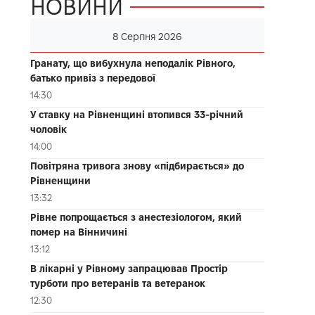
НОВИНИ
8 Серпня 2026
Гранату, що вибухнула неподалік Рівного,
батько привіз з передової
14:30
У ставку на Рівненщині втопився 33-річний
чоловік
14:00
Повітряна тривога знову «підбирається» до
Рівненщини
13:32
Рівне попрощається з анестезіологом, який
помер на Вінничині
13:12
В лікарні у Рівному запрацював Простір
турботи про ветеранів та ветеранок
12:30