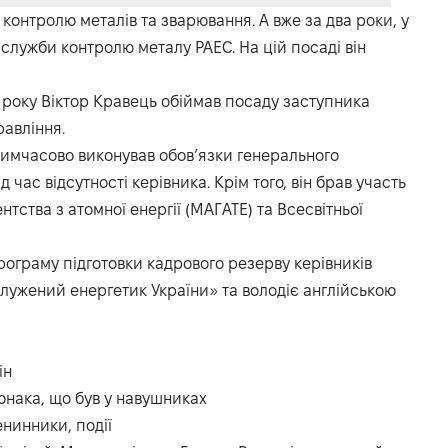
 контролю металів та зварювання. А вже за два роки, у
служби контролю металу РАЕС. На цій посаді він
7 року Віктор Кравець обіймав посаду заступника
равління.
тимчасово виконував обов’язки генерального
 час відсутності керівника. Крім того, він брав участь
тства з атомної енергії (МАГАТЕ) та Всесвітньої
ограму підготовки кадрового резерву керівників
лужений енергетик України» та володіє англійською
ін
 юнака, що був у навушниках
енинники, події