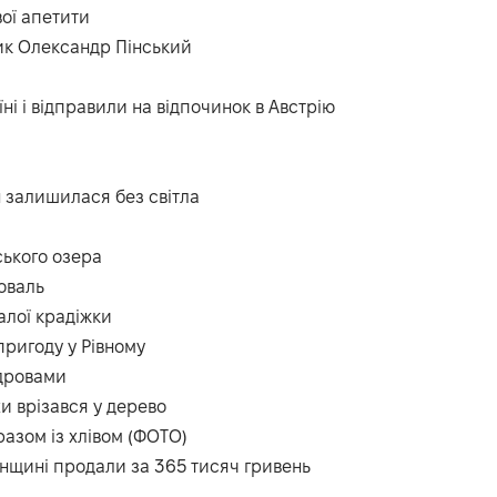
ої апетити
ник Олександр Пінський
аїні і відправили на відпочинок в Австрію
н залишилася без світла
ського озера
оваль
алої крадіжки
пригоду у Рівному
 дровами
хи врізався у дерево
разом із хлівом (ФОТО)
енщині продали за 365 тисяч гривень