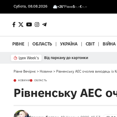
Субота, 08.08.2026
+26°
Рівне
$
--.--
€
--.--
РІВНЕ
ОБЛАСТЬ
УКРАЇНА
СВІТ
ВІЙНА
Ідея Week's
Від паркану до картонки
Рівне Вечірнє
>
Новини
>
Рівненську АЕС очолив виходець із 
НОВИНИ
ОБЛАСТЬ
Рівненську АЕС о