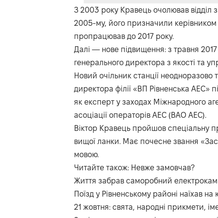
З 2003 року Кравець очолював відділ з
2005-му, його призначили керівником 
пропрацював до 2017 року.
Далі — нове підвищення: з травня 201
генерального директора з якості та уп
Новий очільник станції неодноразово 
директора філії «ВП Рівненська АЕС» під
як експерт у заходах Міжнародного аген
асоціації операторів АЕС (ВАО АЕС).
Віктор Кравець пройшов спеціальну пр
вищої ланки. Має почесне звання «Зас
мовою.
Читайте також:
Невже замовчав?
Життя забрав саморобний електрокам
Поїзд у Рівненському районі наїхав на
21 жовтня: свята, народні прикмети, ім