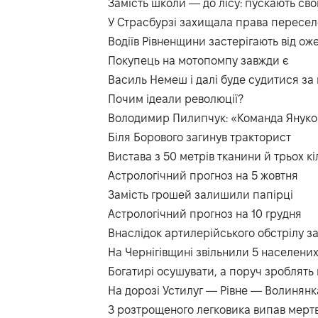
Замість школи — до лісу: пускають сво
У Страсбурзі захищала права пересел
Водіїв Рівненщини застерігають від ож
Покупець на мотопомпу завжди є
Василь Немеш і далі буде судитися за 
Почим ідеали революції?
Володимир Пилипчук: «Команда Януко
Біля Борового загинув тракторист
Вистава з 50 метрів тканини й трьох кі
Астрологічний прогноз на 5 жовтня
Замість грошей залишили папірці
Астрологічний прогноз на 10 грудня
Внаслідок артилерійського обстрілу за
На Чернігівщині звільнили 5 населених
Богатирі осушувати, а поруч зроблять 
На дорозі Устилуг — Рівне — Волинянка
З розтрощеного легковика випав мерт