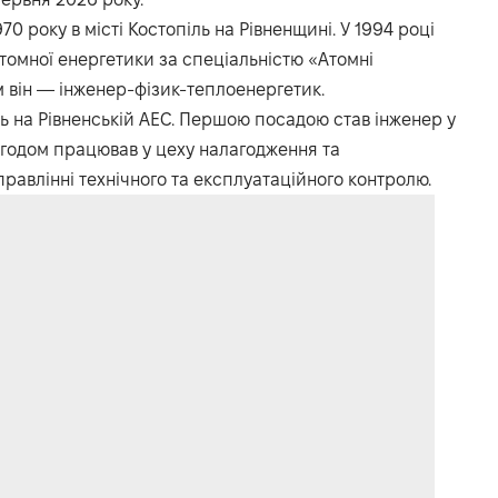
0 року в місті Костопіль на Рівненщині. У 1994 році
томної енергетики за спеціальністю «Атомні
м він — інженер-фізик-теплоенергетик.
ть на Рівненській АЕС. Першою посадою став інженер у
. Згодом працював у цеху налагодження та
равлінні технічного та експлуатаційного контролю.