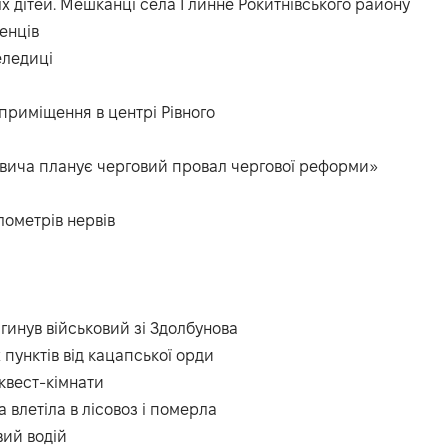
їх дітей. Мешканці села Глинне Рокитнівського району
енців
еледиці
приміщення в центрі Рівного
вича планує черговий провал чергової реформи»
лометрів нервів
гинув військовий зі Здолбунова
 пунктів від кацапської орди
квест-кімнати
 влетіла в лісовоз і померла
вий водій