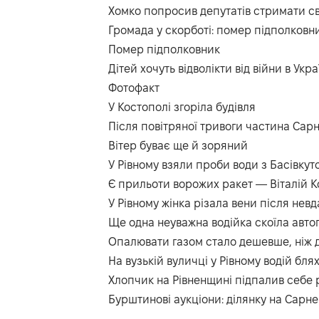
Хомко попросив депутатів стримати св
Громада у скорботі: помер підполков
Помер підполковник
Дітей хочуть відволікти від війни в Укр
Фотофакт
У Костополі згоріла будівля
Після повітряної тривоги частина Сар
Вітер буває ще й зоряний
У Рівному взяли проби води з Басівкут
Є прильоти ворожих ракет — Віталій К
У Рівному жінка різала вени після невд
Ще одна неуважна водійка скоїла авто
Опалювати газом стало дешевше, ніж
На вузькій вуличці у Рівному водій бля
Хлопчик на Рівненщині підпалив себе 
Бурштинові аукціони: ділянку на Сарн