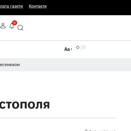
лата газети
Контакти
9
Аа
Несенюком
остополя