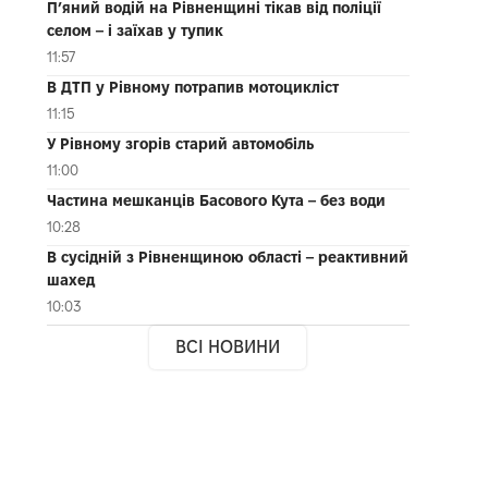
П’яний водій на Рівненщині тікав від поліції
селом – і заїхав у тупик
11:57
В ДТП у Рівному потрапив мотоцикліст
11:15
У Рівному згорів старий автомобіль
11:00
Частина мешканців Басового Кута – без води
10:28
В сусідній з Рівненщиною області – реактивний
шахед
10:03
ВСІ НОВИНИ