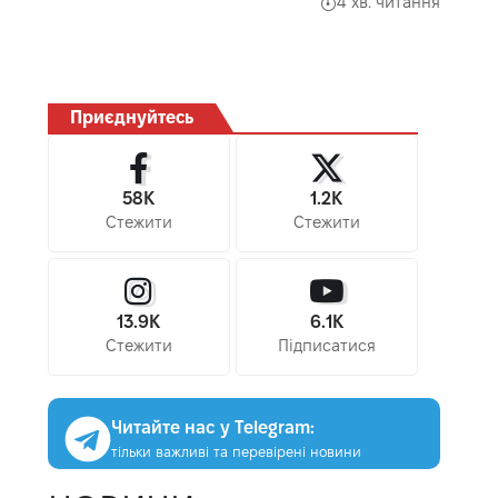
4 хв. читання
Приєднуйтесь
58K
1.2K
Стежити
Стежити
13.9K
6.1K
Стежити
Підписатися
Читайте нас у Telegram:
тільки важливі та перевірені новини