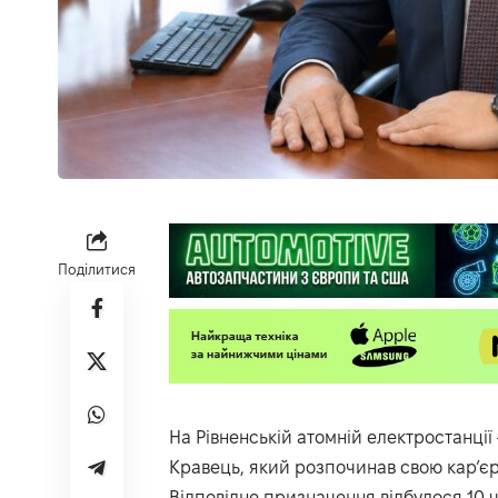
Поділитися
На Рівненській атомній електростанці
Кравець, який розпочинав свою кар’єру
Відповідне призначення відбулося 10 