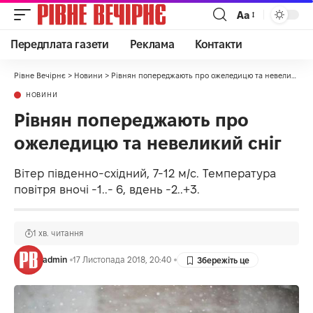
Аа
Передплата газети
Реклама
Контакти
Рівне Вечірнє
>
Новини
>
Рівнян попереджають про ожеледицю та невеликий сніг
НОВИНИ
Рівнян попереджають про
ожеледицю та невеликий сніг
Вітер південно-східний, 7-12 м/с. Температура
повітря вночі -1..- 6, вдень -2..+3.
1 хв. читання
admin
17 Листопада 2018, 20:40