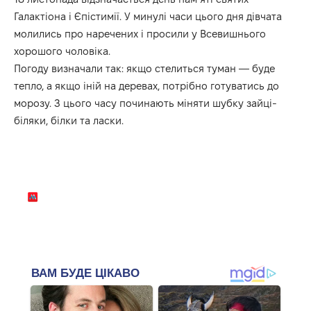
Галактіона і Єпістимії. У минулі часи цього дня дівчата
молились про наречених і просили у Всевишнього
хорошого чоловіка.
Погоду визначали так: якщо стелиться туман — буде
тепло, а якщо іній на деревах, потрібно готуватись до
морозу. З цього часу починають міняти шубку зайці-
біляки, білки та ласки.