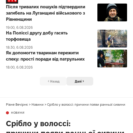
Після тривалих пошуків підтвердили
загибель на Луганщині військового з
Рівненщини
19:00, 6.08.2026
На Поліссі другу добу гасять
торфовища
18:30, 6.08.2026
Як допомогти тваринам пережити
спеку: прості поради від патрульних
18:00, 6.08.2026
Назад
Далі
Рівне Вечірнє
>
Новини
>
Срібло у волоссі: причини появи ранньої сивини
НОВИНИ
Срібло у волоссі: