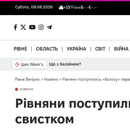
Субота, 08.08.2026
+15°
Рівне
$
--.--
€
--.--
РІВНЕ
ОБЛАСТЬ
УКРАЇНА
СВІТ
ВІЙНА
Ідея Week's
Що з басейном?
Рівне Вечірнє
>
Новини
>
Рівняни поступились «Колосу» пере
НОВИНИ
Рівняни поступил
свистком