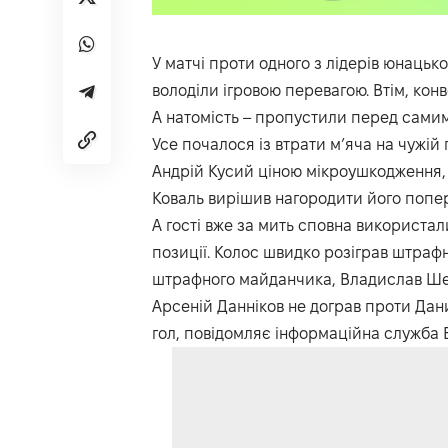
У матчі проти одного з лідерів юнацьк
володіли ігровою перевагою. Втім, конве
А натомість – пропустили перед сами
Усе почалося із втрати м’яча на чужі
Андрій Кусий ціною мікроушкодження, з
Коваль вирішив нагородити його попе
А гості вже за мить сповна використал
позиції. Колос швидко розіграв штраф
штрафного майданчика, Владислав Шер
Арсеній Данніков не дограв проти Да
гол, повідомляє інформаційна служба