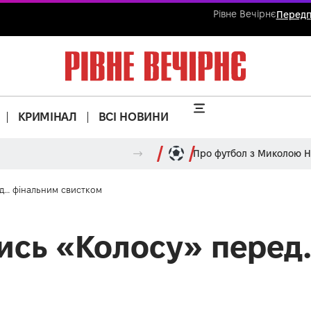
Рівне Вечірнє
Передп
КРИМІНАЛ
ВСІ НОВИНИ
Про футбол з Миколою 
д… фінальним свистком
ись «Колосу» перед