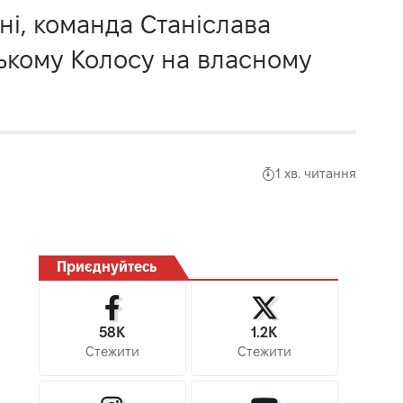
ні, команда Станіслава
ському Колосу на власному
1 хв. читання
Приєднуйтесь
58K
1.2K
Стежити
Стежити