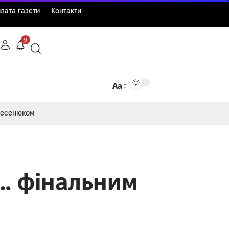
лата газети
Контакти
9
Аа
Несенюком
… фінальним