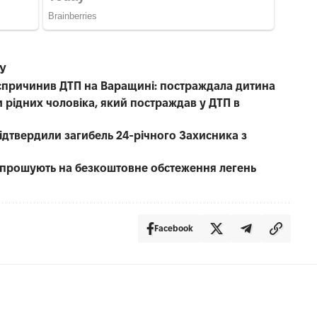
СУ
е спричинив ДТП на Варащині: постраждала дитина
 рідних чоловіка, який постраждав у ДТП в
 підтвердили загибель 24-річного Захисника з
запрошують на безкоштовне обстеження легень
Facebook