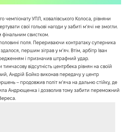
ого чемпіонату УПЛ, ковалівського Колоса, рівняни
ртувати свої гольові нагоди у забиті м’ячі не змогли.
м фінальним свистком.
й половині поля. Перериваючи контратаку суперника
далося, першим зіграв у м’яч. Втім, арбітр Іван
редженням і призначив штрафний удар.
и тимчасову відсутність центрбека рівнян на своїй
ний, Андрій Бойко виконав передачу у центр
шень – продовжив політ м’яча на дальню стійку, де
нила Андрющенка і дозволив тому забити переможний
 Вереса.