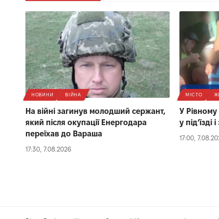
НОВИНИ
ВІЙНА
МІСТО
Ж
На війні загинув молодший сержант,
У Рівному
який після окупації Енергодара
у під’їзді
переїхав до Вараша
17:00, 7.08.2
17:30, 7.08.2026