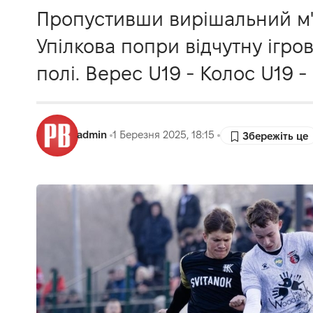
Пропустивши вирішальний м'я
Упілкова попри відчутну ігр
полі. Верес U19 - Колос U19 - 0
admin
1 Березня 2025, 18:15