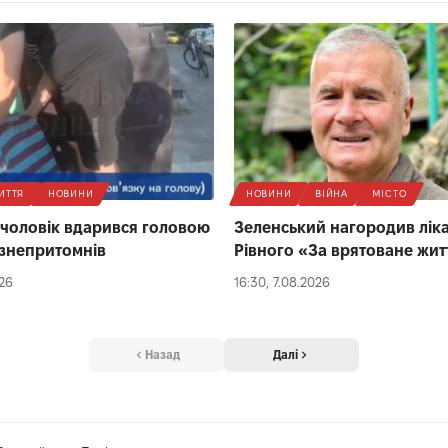
ИТТЯ
НОВИНИ
НОВИНИ
ВІЙНА
МІСТО
 чоловік вдарився головою
Зеленський нагородив ліка
 і знепритомнів
Рівного «За врятоване жит
026
16:30, 7.08.2026
Назад
Далі