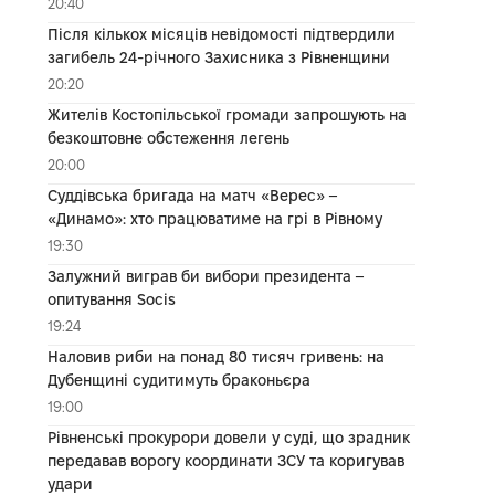
20:40
Після кількох місяців невідомості підтвердили
загибель 24-річного Захисника з Рівненщини
20:20
Жителів Костопільської громади запрошують на
безкоштовне обстеження легень
20:00
Суддівська бригада на матч «Верес» –
«Динамо»: хто працюватиме на грі в Рівному
19:30
Залужний виграв би вибори президента –
опитування Socis
19:24
Наловив риби на понад 80 тисяч гривень: на
Дубенщині судитимуть браконьєра
19:00
Рівненські прокурори довели у суді, що зрадник
передавав ворогу координати ЗСУ та коригував
удари