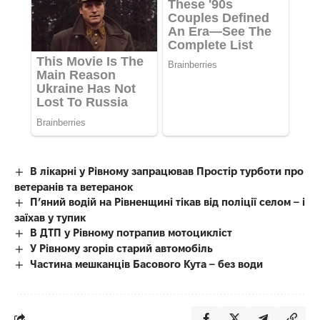
В лікарні у Рівному запрацював Простір турботи про
ветеранів та ветеранок
П’яний водій на Рівненщині тікав від поліції селом – і
заїхав у тупик
В ДТП у Рівному потрапив мотоцикліст
У Рівному згорів старий автомобіль
Частина мешканців Басового Кута – без води