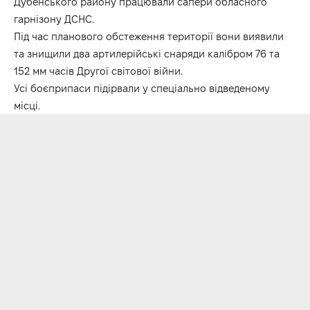
Дубенського району працювали сапери обласного
гарнізону ДСНС.
Під час планового обстеження території вони виявили
та знищили два артилерійські снаряди калібром 76 та
152 мм часів Другої світової війни.
Усі боєприпаси підірвали у спеціально відведеному
місці.