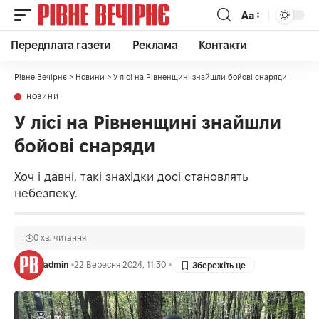
Аа
Передплата газети
Реклама
Контакти
Рівне Вечірнє
>
Новини
>
У лісі на Рівненщині знайшли бойові снаряди
НОВИНИ
У лісі на Рівненщині знайшли
бойові снаряди
Хоч і давні, такі знахідки досі становлять
небезпеку.
0 хв. читання
admin
22 Вересня 2024, 11:30