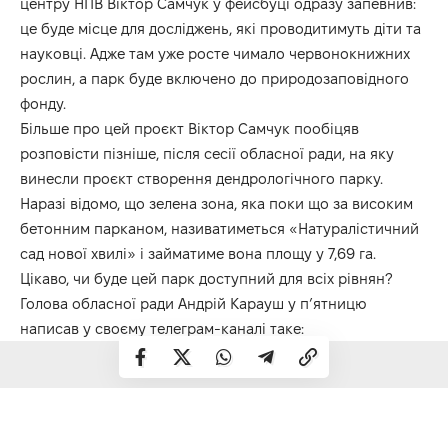
центру НПВ Віктор Самчук у фейсбуці одразу запевнив:
це буде місце для досліджень, які проводитимуть діти та
науковці. Адже там уже росте чимало червонокнижних
рослин, а парк буде включено до природозаповідного
фонду.
Більше про цей проєкт Віктор Самчук пообіцяв
розповісти пізніше, після сесії обласної ради, на яку
винесли проєкт створення дендрологічного парку.
Наразі відомо, що зелена зона, яка поки що за високим
бетонним парканом, називатиметься «Натуралістичний
сад нової хвилі» і займатиме вона площу у 7,69 га.
Цікаво, чи буде цей парк доступний для всіх рівнян?
Голова обласної ради Андрій Карауш у п’ятницю
написав у своєму телеграм-каналі таке: