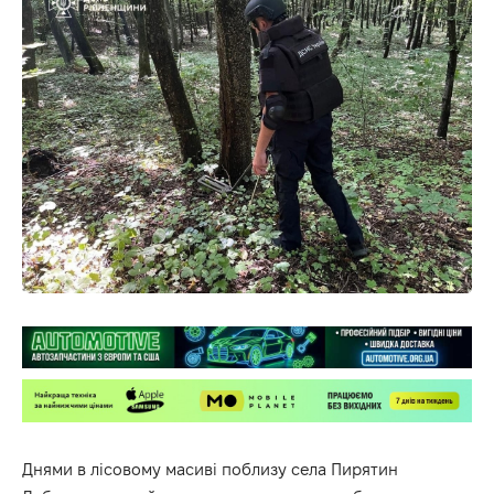
Днями в лісовому масиві поблизу села Пирятин