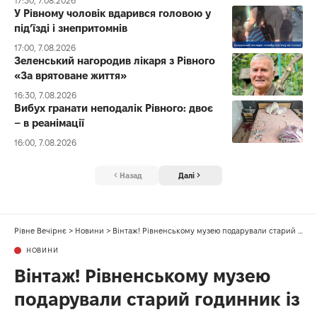
17:30, 7.08.2026
У Рівному чоловік вдарився головою у
під’їзді і знепритомнів
17:00, 7.08.2026
Зеленський нагородив лікаря з Рівного
«За врятоване життя»
16:30, 7.08.2026
Вибух гранати неподалік Рівного: двоє
– в реанімації
16:00, 7.08.2026
Назад
Далі
Рівне Вечірнє
>
Новини
>
Вінтаж! Рівненському музею подарували старий годинник із зозулею
НОВИНИ
Вінтаж! Рівненському музею
подарували старий годинник із