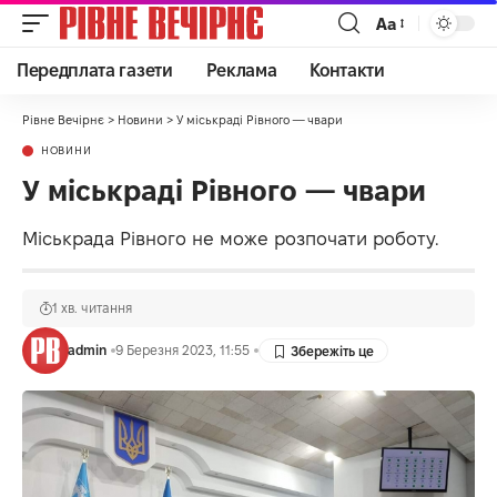
Аа
Передплата газети
Реклама
Контакти
Рівне Вечірнє
>
Новини
>
У міськраді Рівного — чвари
НОВИНИ
У міськраді Рівного — чвари
Міськрада Рівного не може розпочати роботу.
1 хв. читання
admin
9 Березня 2023, 11:55