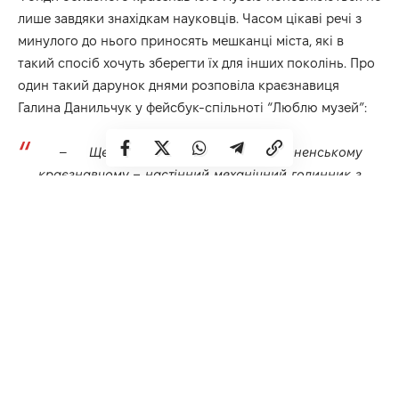
лише завдяки знахідкам науковців. Часом цікаві речі з
минулого до нього приносять мешканці міста, які в
такий спосіб хочуть зберегти їх для інших поколінь. Про
один такий дарунок днями розповіла краєзнавиця
Галина Данильчук у фейсбук-спільноті
“Люблю музей”:
–
Ще один подарунок Рівненському
краєзнавчому – настінний механічний годинник з
зозулькою із вже далеких 70-х. А мені ця річ ще й
нагадала рік початку мого музейного життя.
Просто символічно – зозулька витьохкувала
безперервно 49 років, не зупинялася, не
змінювала своєї хатинки. Стрілки годинника
попри усі веселі і сумні події йшли вперед і чемно
усім – своїм і чужим, малим і старим, добрим і
лихим дарували точний час. А тепер годинник-
ветеран йде на заслужений відпочинок до таких,
як і він, старих та мудрих годинників минулого. Чи