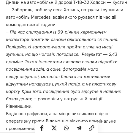
Днями на автомобільній дорозі Т-18-32 Ходоси — Кустин
— Забороль, поблизу села Хотинь, патрульні зупинили
автомобіль Mercedes, водій якого рухався під час дії
комендантської години.
–
Під час спілкування із 39-річним керманичем
інспектори помітили ознаки алкогольного сп’яніння.
Поліцейські запропонували пройти огляд на місці
зупинки, на що чоловік погодився. Результат — 2,43
проміле. Також інспектори виявили ознаки підробки
посвідчення водія, а саме: фотографія мала
невідповідності, матеріал бланка за тактильними
відчуттями нагадував цупкий папір, а не пластикову
картку. Крім того, посвідчення було відсутнє в наявних
базах даних, –
розповіли у патрульній поліції
Рівненщини.
Водія оштрафували, а на місце викликали слідчо-
оперативну групу. Відомо, що відкрито кримінальне
провадження.