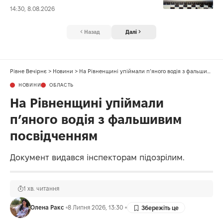
14:30, 8.08.2026
Назад
Далі
Рівне Вечірнє
>
Новини
>
На Рівненщині упіймали п’яного водія з фальшивим посвідченням
НОВИНИ
ОБЛАСТЬ
На Рівненщині упіймали
п’яного водія з фальшивим
посвідченням
Документ видався інспекторам підозрілим.
1 хв. читання
Олена Ракс
8 Липня 2026, 13:30