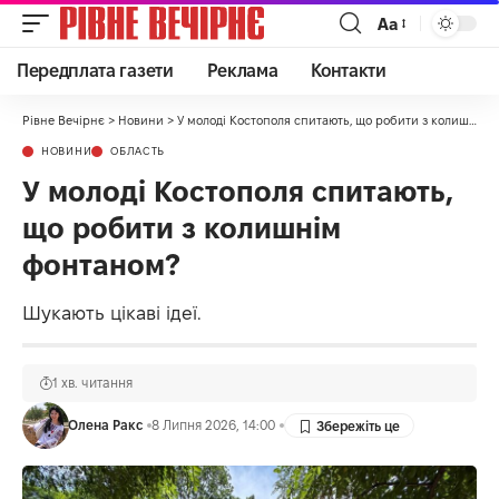
Аа
Передплата газети
Реклама
Контакти
Рівне Вечірнє
>
Новини
>
У молоді Костополя спитають, що робити з колишнім фонтаном?
НОВИНИ
ОБЛАСТЬ
У молоді Костополя спитають,
що робити з колишнім
фонтаном?
Шукають цікаві ідеї.
1 хв. читання
Олена Ракс
8 Липня 2026, 14:00