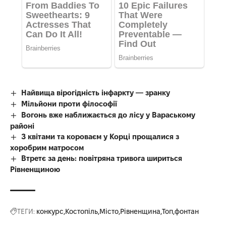
Найвища вірогідність інфаркту — зранку
Мільйони проти філософії
Вогонь вже наближається до лісу у Вараському
районі
З квітами та короваєм у Корці прощалися з
хоробрим матросом
Втретє за день: повітряна тривога шириться
Рівненщиною
ТЕГИ:
конкурс
Костопіль
Місто
Рівненщина
Топ
фонтан