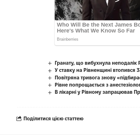
Гранату, що вибухнула неподалік Р
У ставку на Рівненщині втопився 3
Повітряна тривога знову «підбир
Рівне попрощається з анестезіоло
В лікарні у Рівному запрацював Пр
Поділитися цією статтею