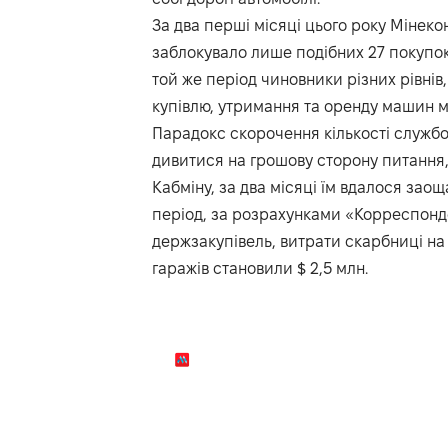
За два перші місяці цього року Мінек
заблокувало лише подібних 27 покупок
той же період чиновники різних рівні
купівлю, утримання та оренду машин ма
Парадокс скорочення кількості службов
дивитися на грошову сторону питання,
Кабміну, за два місяці їм вдалося заощ
період, за розрахунками «Корреспонде
держзакупівель, витрати скарбниці на
гаражів становили $ 2,5 млн.