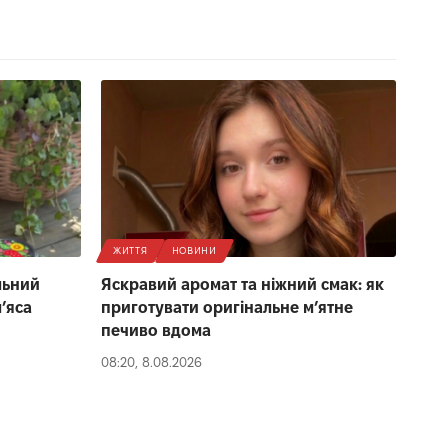
ЖИТТЯ
НОВИНИ
льний
Яскравий аромат та ніжний смак: як
ʼяса
приготувати оригінальне м’ятне
печиво вдома
08:20, 8.08.2026