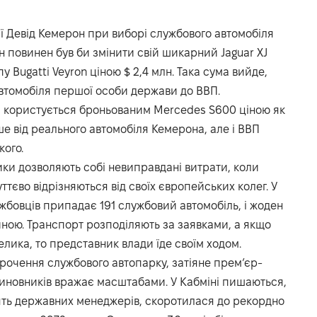
ї Девід Кемерон при виборі службового автомобіля
н повинен був би змінити свій шикарний Jaguar XJ
у Bugatti Veyron ціною $ 2,4 млн. Така сума вийде,
втомобіля першої особи держави до ВВП.
 користується броньованим Mercedes S600 ціною як
ше від реального автомобіля Кемерона, але і ВВП
кого.
ики дозволяють собі невиправдані витрати, коли
ттєво відрізняються від своїх європейських колег. У
жбовців припадає 191 службовий автомобіль, і жоден
ною. Транспорт розподіляють за заявками, а якщо
лика, то представник влади їде своїм ходом.
орочення службового автопарку, затіяне прем’єр-
иновників вражає масштабами. У Кабміні пишаються,
озять державних менеджерів, скоротилася до рекордно