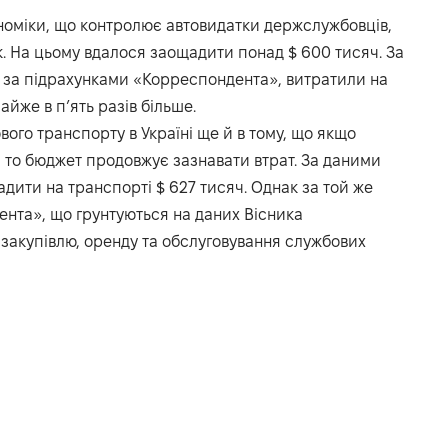
ономіки, що контролює автовидатки держслужбовців,
. На цьому вдалося заощадити понад $ 600 тисяч. За
в, за підрахунками «Корреспондента», витратили на
йже в п’ять разів більше.
ого транспорту в Україні ще й в тому, що якщо
 то бюджет продовжує зазнавати втрат. За даними
адити на транспорті $ 627 тисяч. Однак за той же
нта», що грунтуються на даних Вісника
 закупівлю, оренду та обслуговування службових