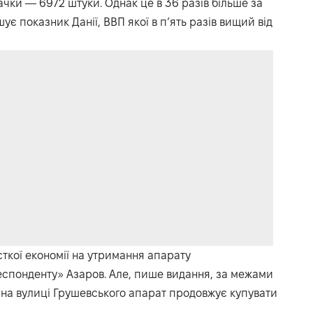
чки — 6972 штуки. Однак це в 36 разів більше за
ує показник Данії, ВВП якої в п’ять разів вищий від
сткої економії на утримання апарату
спонденту» Азаров. Але, пише видання, за межами
у на вулиці Грушевського апарат продовжує купувати