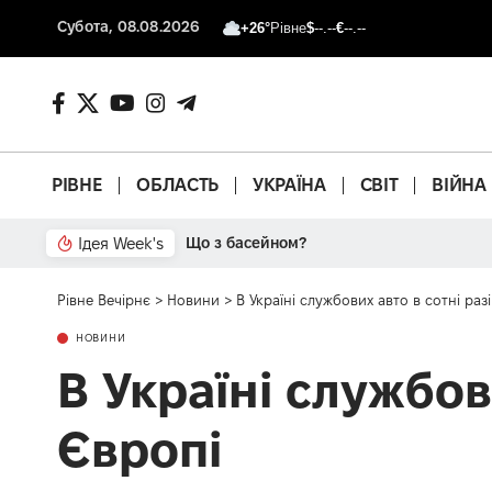
Субота, 08.08.2026
+26°
Рівне
$
--.--
€
--.--
РІВНЕ
ОБЛАСТЬ
УКРАЇНА
СВІТ
ВІЙНА
Ідея Week's
Від паркану до картонки
Рівне Вечірнє
>
Новини
>
В Україні службових авто в сотні разі
НОВИНИ
В Україні службови
Європі