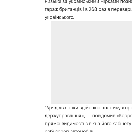
низької за українськими мірками позна
гараж британців і в 268 разів переверш
українського.
”Уряд два роки здійснює політику жор
держуправління», — повідомив «Корре
прямої видимості з вікна його кабінет
собі дорогі автомобілі.