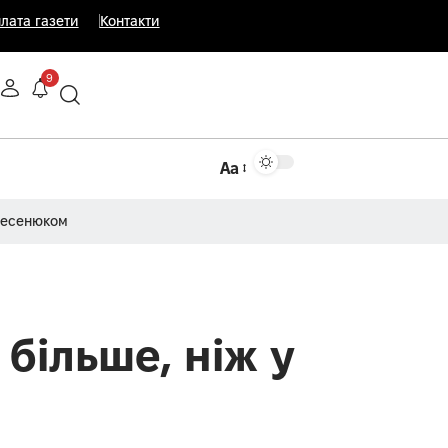
лата газети
Контакти
9
Аа
Несенюком
 більше, ніж у