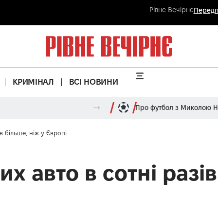
Рівне Вечірнє
Передп
КРИМІНАЛ
ВСІ НОВИНИ
Про футбол з Миколою 
в більше, ніж у Європі
х авто в сотні разів