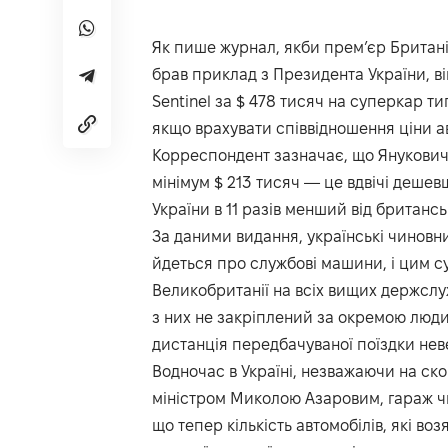
Як пише журнал, якби прем’єр Британі
брав приклад з Президента України, ві
Sentinel за $ 478 тисяч на суперкар тип
якщо врахувати співвідношення ціни а
Корреспондент зазначає, що Янукович
мінімум $ 213 тисяч — це вдвічі дешев
України в 11 разів менший від британсь
За даними видання, українські чиновн
йдеться про службові машини, і цим су
Великобританії на всіх вищих держслу
з них не закріплений за окремою люди
дистанція передбачуваної поїздки неве
Водночас в Україні, незважаючи на ск
міністром Миколою Азаровим, гараж ч
що тепер кількість автомобілів, які в