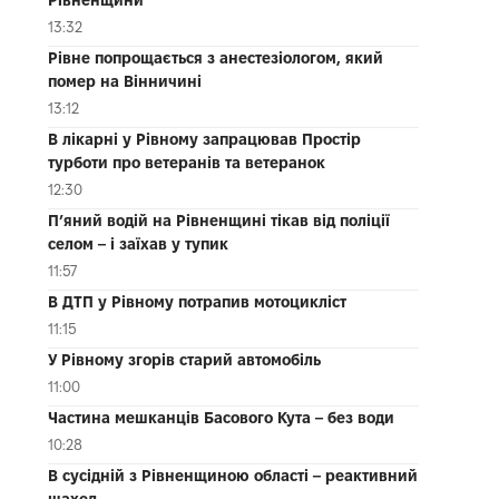
13:32
Рівне попрощається з анестезіологом, який
помер на Вінничині
13:12
В лікарні у Рівному запрацював Простір
турботи про ветеранів та ветеранок
12:30
П’яний водій на Рівненщині тікав від поліції
селом – і заїхав у тупик
11:57
В ДТП у Рівному потрапив мотоцикліст
11:15
У Рівному згорів старий автомобіль
11:00
Частина мешканців Басового Кута – без води
10:28
В сусідній з Рівненщиною області – реактивний
шахед