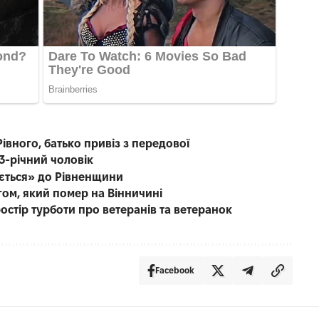
івного, батько привіз з передової
3-річний чоловік
ається» до Рівненщини
гом, який помер на Вінничині
остір турботи про ветеранів та ветеранок
Facebook