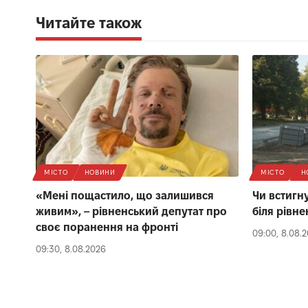
Читайте також
МІСТО
НОВИНИ
МІСТО
Н
«Мені пощастило, що залишився
Чи встигну
живим», – рівненський депутат про
біля рівне
своє поранення на фронті
09:00, 8.08.
09:30, 8.08.2026