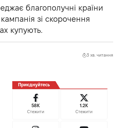
ереджає благополучні країни
кампанія зі скорочення
ах купують.
3 хв. читання
Приєднуйтесь
58K
1.2K
Стежити
Стежити