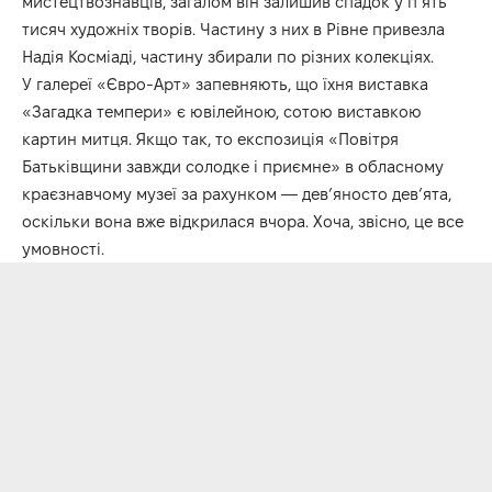
мистецтвознавців, загалом він залишив спадок у п’ять
тисяч художніх творів. Частину з них в Рівне привезла
Надія Косміаді, частину збирали по різних колекціях.
У галереї «Євро-Арт» запевняють, що їхня виставка
«Загадка темпери» є ювілейною, сотою виставкою
картин митця. Якщо так, то експозиція «Повітря
Батьківщини завжди солодке і приємне» в обласному
краєзнавчому музеї за рахунком — дев’яносто дев’ята,
оскільки вона вже відкрилася вчора. Хоча, звісно, це все
умовності.