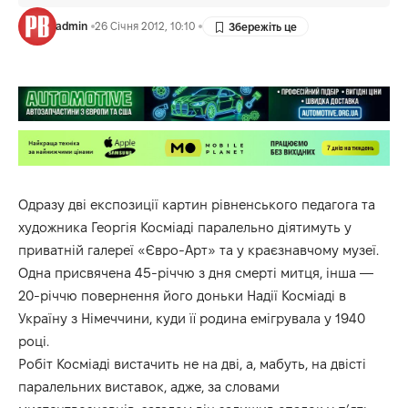
admin
26 Січня 2012, 10:10
Одразу дві експозиції картин рівненського педагога та
художника Георгія Косміаді паралельно діятимуть у
приватній галереї «Євро-Арт» та у краєзнавчому музеї.
Одна присвячена 45-річчю з дня смерті митця, інша —
20-річчю повернення його доньки Надії Косміаді в
Україну з Німеччини, куди її родина емігрувала у 1940
році.
Робіт Косміаді вистачить не на дві, а, мабуть, на двісті
паралельних виставок, адже, за словами