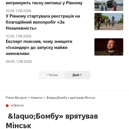
витримують тиску митниці у Рівному
10:59, 7.08.2026
У Рівному стартувала реєстрація на
благодійний велопробіг «За
Незалежність»
10:26, 7.08.2026
Експерт пояснив, чому знищити
«Іскандер» до запуску майже
неможливо
09:50, 7.08.2026
Назад
Далі
Рівне Вечірнє
>
Новини
>
&laquo;Бомбу» врятував Мінськ
НОВИНИ
&laquo;Бомбу» врятував
Мінськ