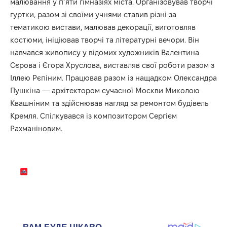
малювання у п’яти гімназіях міста. Організовував творчі
гуртки, разом зі своїми учнями ставив різні за
тематикою вистави, малював декорації, виготовляв
костюми, ініціював творчі та літературні вечори. Він
навчався живопису у відомих художників Валентина
Сєрова і Єгора Хруслова, виставляв свої роботи разом з
Іллею Рєпіним. Працював разом із нащадком Олександра
Пушкіна — архітектором сучасної Москви Миколою
Квашніним та здійснював нагляд за ремонтом будівель
Кремля. Спілкувався із композитором Сергієм
Рахманіновим.