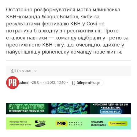
Остаточно розформуватися могла млинівська
КВН-команда &laquo;Бомба», якби за
результатами фестивалю КВН у Сочі не
потрапила б в жодну з престижних ліг. Проте
сталося навпаки — команду відібрали у третю за
престижністю КВН-лігу, що, очевидно, вдихне у
найуспішнішу рівненську команду нове життя.
1 хв. читання
admin
26 Січня 2012, 10:10