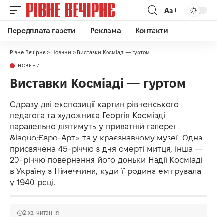
Аа
Передплата газети
Реклама
Контакти
Рівне Вечірнє
>
Новини
>
Виставки Косміаді — гуртом
НОВИНИ
Виставки Косміаді — гуртом
Одразу дві експозиції картин рівненського
педагога та художника Георгія Косміаді
паралельно діятимуть у приватній галереї
&laquo;Євро-Арт» та у краєзнавчому музеї. Одна
присвячена 45-річчю з дня смерті митця, інша —
20-річчю повернення його доньки Надії Косміаді
в Україну з Німеччини, куди її родина емігрувала
у 1940 році.
2 хв. читання