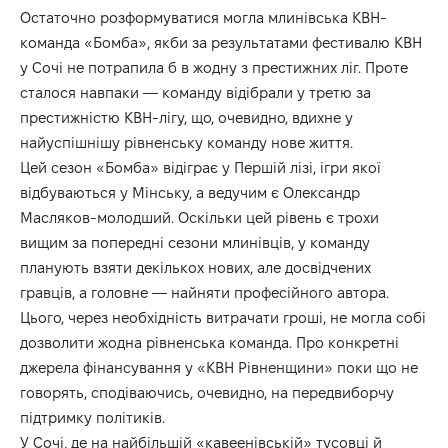
Остаточно розформуватися могла млинівська КВН-
команда «Бомба», якби за результатами фестивалю КВН
у Сочі не потрапила б в жодну з престижних ліг. Проте
сталося навпаки — команду відібрали у третю за
престижністю КВН-лігу, що, очевидно, вдихне у
найуспішнішу рівненську команду нове життя.
Цей сезон «Бомба» відіграє у Першій лізі, ігри якої
відбуваються у Мінську, а ведучим є Олександр
Масляков-молодший. Оскільки цей рівень є трохи
вищим за попередні сезони млинівців, у команду
планують взяти декількох нових, але досвідчених
гравців, а головне — найняти професійного автора.
Цього, через необхідність витрачати гроші, не могла собі
дозволити жодна рівненська команда. Про конкретні
джерела фінансування у «КВН Рівненщини» поки що не
говорять, сподіваючись, очевидно, на передвиборчу
підтримку політиків.
У Сочі, де на найбільшій «кавеенівській» тусовці й