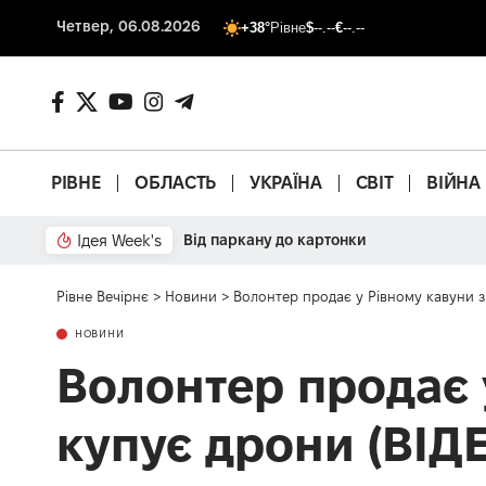
Четвер, 06.08.2026
+38°
Рівне
$
--.--
€
--.--
РІВНЕ
ОБЛАСТЬ
УКРАЇНА
СВІТ
ВІЙНА
Ідея Week's
Від паркану до картонки
Рівне Вечірнє
>
Новини
>
Волонтер продає у Рівному кавуни з
НОВИНИ
Волонтер продає 
купує дрони (ВІД