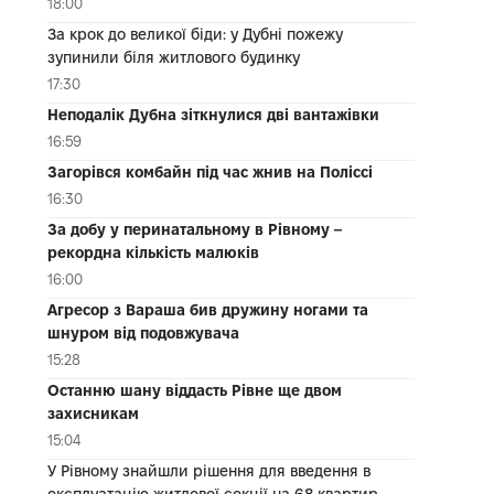
18:00
За крок до великої біди: у Дубні пожежу
зупинили біля житлового будинку
17:30
Неподалік Дубна зіткнулися дві вантажівки
16:59
Загорівся комбайн під час жнив на Поліссі
16:30
За добу у перинатальному в Рівному –
рекордна кількість малюків
16:00
Агресор з Вараша бив дружину ногами та
шнуром від подовжувача
15:28
Останню шану віддасть Рівне ще двом
захисникам
15:04
У Рівному знайшли рішення для введення в
експлуатацію житлової секції на 68 квартир