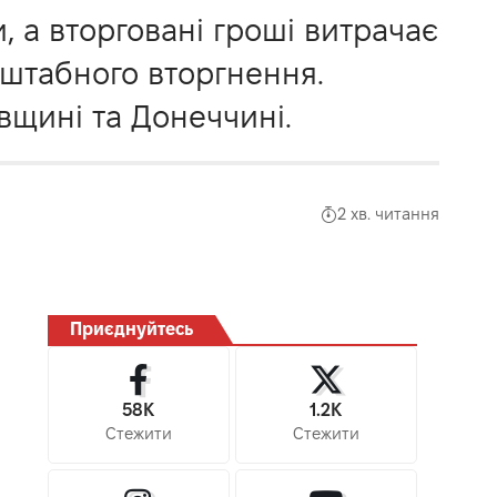
, а вторговані гроші витрачає
сштабного вторгнення.
вщині та Донеччині.
2 хв. читання
Приєднуйтесь
58K
1.2K
Стежити
Стежити