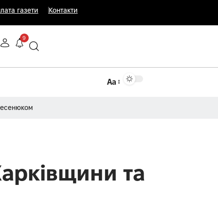
лата газети
Контакти
9
Аа
Несенюком
Харківщини та