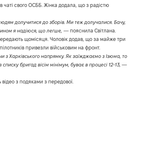
 чаті свого ОСББ. Жінка додала, що з радістю
людям долучитися до зборів. Ми теж долучалися. Бачу,
чином я надіюся, що легше,
— пояснила Світлана.
 передають щомісяця. Чоловік додав, що за майже три
зпілотників привезли військовим на фронт.
и з Харківського напрямку. Як заїжджаємо з Ізюма, то
списку бригад вісім мінімум, буває в процесі 12-13,
—
ь відео з подяками з передової.