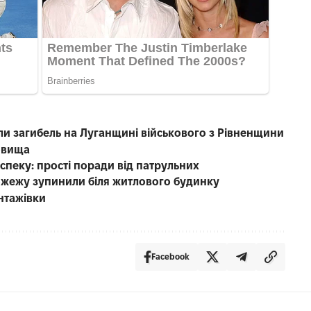
ли загибель на Луганщині військового з Рівненщини
фовища
пеку: прості поради від патрульних
 пожежу зупинили біля житлового будинку
антажівки
Facebook