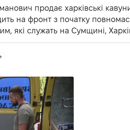
анович продає харківські кавуни
здить на фронт з початку повнома
м, які служать на Сумщині, Харкі