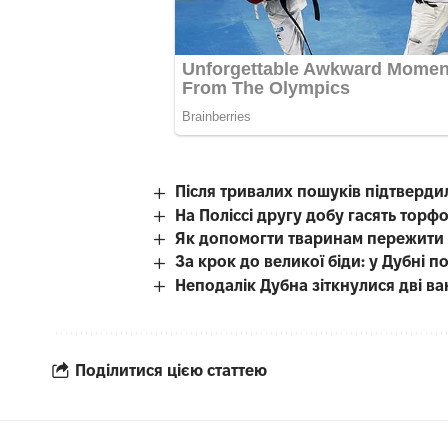
Після тривалих пошуків підтверди
На Поліссі другу добу гасять тор
Як допомогти тваринам пережити с
За крок до великої біди: у Дубні
Неподалік Дубна зіткнулися дві в
Поділитися цією статтею