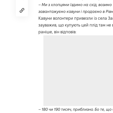
–
Ми з хлопцями їздимо на схід, возимо
завантажуємо кавуни і продаємо в Рів
Кавуни волонтери привезли із села За
зауважив, що купують цей плід там не
раніше, він відповів:
–
180 чи 190 тисяч, приблизно. Бо те, що