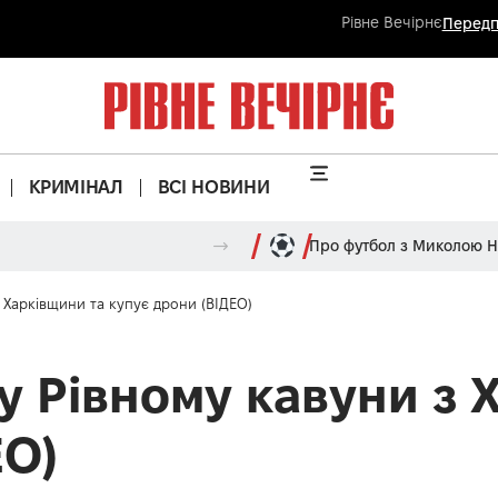
Рівне Вечірнє
Передп
КРИМІНАЛ
ВСІ НОВИНИ
Про футбол з Миколою 
 Харківщини та купує дрони (ВІДЕО)
у Рівному кавуни з 
ЕО)