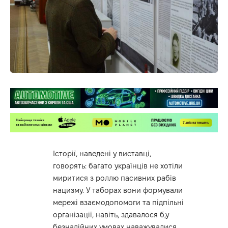
Історії, наведені у виставці,
говорять: багато українців не хотіли
миритися з роллю пасивних рабів
нацизму. У таборах вони формували
мережі взаємодопомоги та підпільні
організації, навіть, здавалося б,у
безнадійних умовах наважувалися