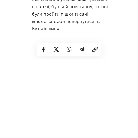
на втечі, бунти й повстання, готові
були пройти пішки тисячі
кілометрів, аби повернутися на
Батьківщину.
Нагадаємо, День пам’яті та
примирення та День перемоги
символізує не тріумф переможців
над переможеними, а має бути
нагадуванням про страшну