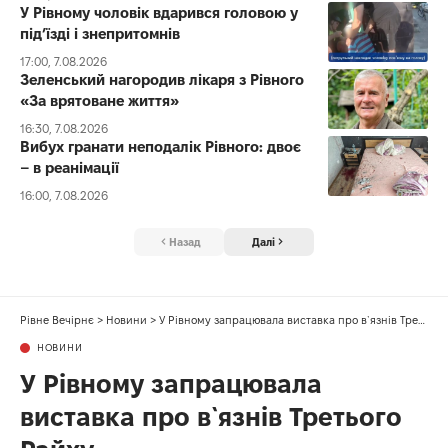
У Рівному чоловік вдарився головою у
під’їзді і знепритомнів
17:00, 7.08.2026
Зеленський нагородив лікаря з Рівного
«За врятоване життя»
16:30, 7.08.2026
Вибух гранати неподалік Рівного: двоє
– в реанімації
16:00, 7.08.2026
Назад
Далі
Рівне Вечірнє
>
Новини
>
У Рівному запрацювала виставка про в`язнів Третього Райху
НОВИНИ
У Рівному запрацювала
виставка про в`язнів Третього