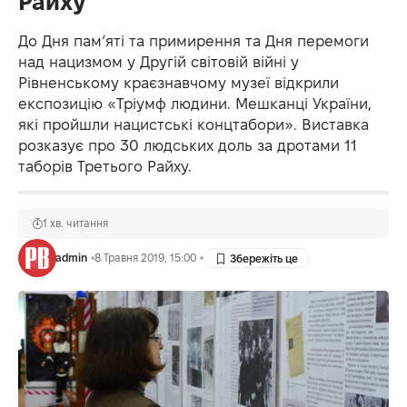
Райху
До Дня пам’яті та примирення та Дня перемоги
над нацизмом у Другій світовій війні у
Рівненському краєзнавчому музеї відкрили
експозицію «Тріумф людини. Мешканці України,
які пройшли нацистські концтабори». Виставка
розказує про 30 людських доль за дротами 11
таборів Третього Райху.
1 хв. читання
admin
8 Травня 2019, 15:00