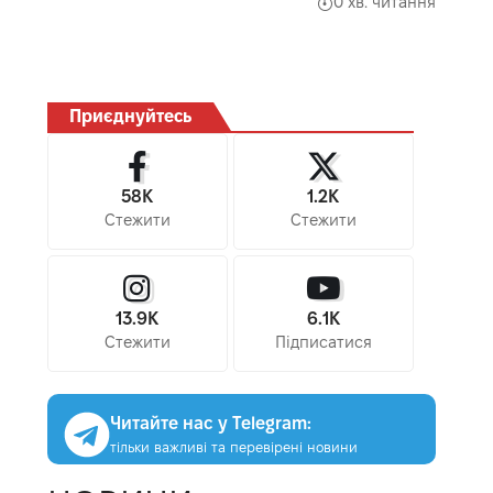
0 хв. читання
Приєднуйтесь
58K
1.2K
Стежити
Стежити
13.9K
6.1K
Стежити
Підписатися
Читайте нас у Telegram:
тільки важливі та перевірені новини