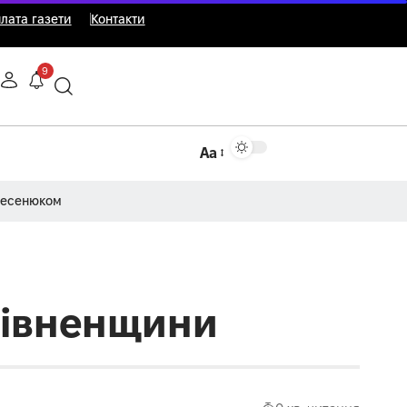
лата газети
Контакти
9
Аа
Несенюком
 Рівненщини