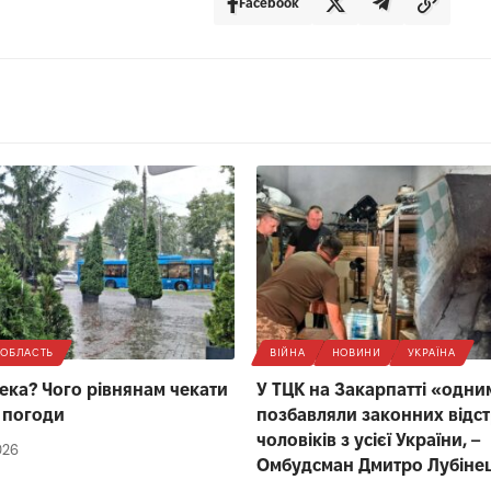
Facebook
ОБЛАСТЬ
ВІЙНА
НОВИНИ
УКРАЇНА
ека? Чого рівнянам чекати
У ТЦК на Закарпатті «одни
д погоди
позбавляли законних відс
чоловіків з усієї України, –
026
Омбудсман Дмитро Лубіне