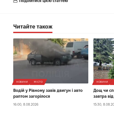
Поділитися цією статтею
Читайте також
НОВИНИ
МІСТО
НОВИНИ
Водій у Рівному завів двигун і авто
Дощ чи сп
раптом загорілося
завтра ві
16:00, 8.08.2026
15:30, 8.08.2