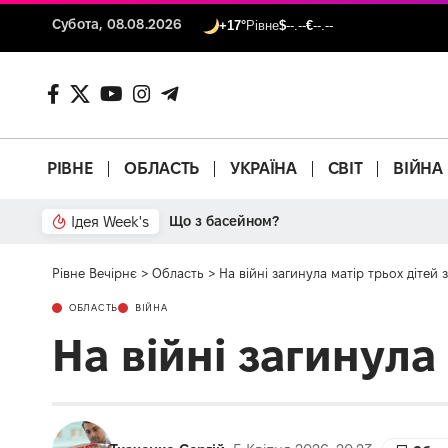
Субота, 08.08.2026
+17°
Рівне
$
--.--
€
--.--
РІВНЕ
ОБЛАСТЬ
УКРАЇНА
СВІТ
ВІЙНА
Ідея Week's
Що з басейном?
Рівне Вечірнє
>
Область
>
На війні загинула матір трьох дітей
ОБЛАСТЬ
ВІЙНА
На війні загинула