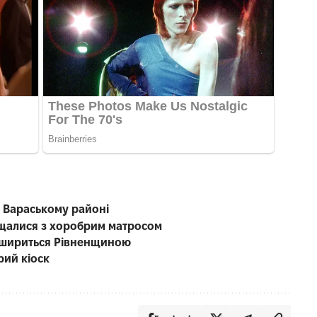
у Вараському районі
ощалися з хоробрим матросом
а шириться Рівненщиною
рий кіоск