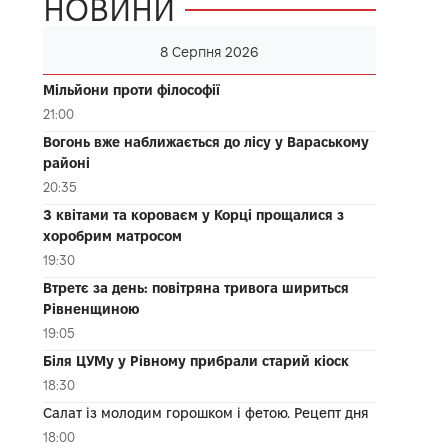
НОВИНИ
8 Серпня 2026
Мільйони проти філософії
21:00
Вогонь вже наближається до лісу у Вараському
районі
20:35
З квітами та короваєм у Корці прощалися з
хоробрим матросом
19:30
Втретє за день: повітряна тривога шириться
Рівненщиною
19:05
Біля ЦУМу у Рівному прибрали старий кіоск
18:30
Салат із молодим горошком і фетою. Рецепт дня
18:00