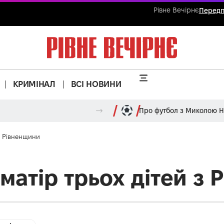
Рівне Вечірнє
Передп
КРИМІНАЛ
ВСІ НОВИНИ
Про футбол з Миколою 
 з Рівненщини
 матір трьох дітей з