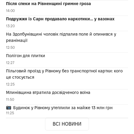
Після спеки на Рівненщині гримне гроза
14:00
Подружжя із Сарн продавало наркотики… у вазонах
13:20
На Здолбунівщині чоловік підпалив поле й опинився у
реанімації
12:50
Полігон для плитки
12:27
Пільговий проїзд у Рівному без транспортної картки: кого
це стосується
12:25
Млинівщина втратила досвідченого воїна
11:50
Будинок у Рівному утеплили за майже 13 млн грн
11:25
ВСІ НОВИНИ