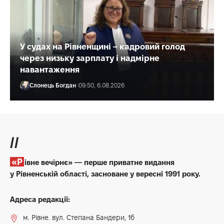
У судах на Рівненщині – кадровий голод
через низьку зарплату і надмірне
навантаження
Слонець Богдан
09:50, 6.08.2026
//
«Рівне вечірнє» — перше приватне видання
у Рівненській області, засноване у вересні 1991 року.
Адреса редакції:
м. Рівне. вул. Степана Бандери, 1б