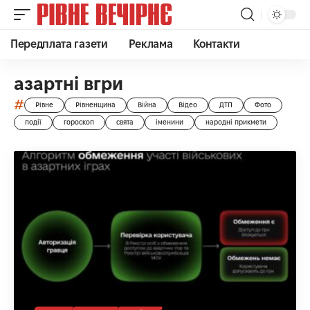
Передплата газети
Реклама
Контакти
азартні вгри
#
Рівне
Рівненщина
Війна
Відео
ДТП
Фото
події
гороскоп
свята
іменини
народні прикмети