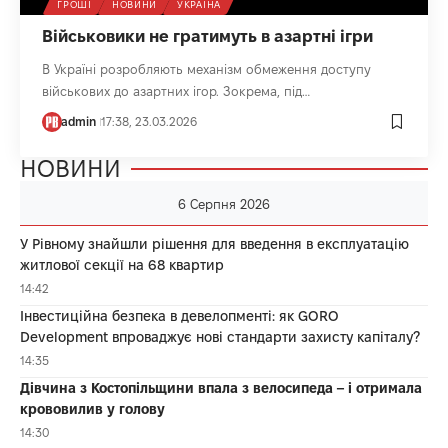
ГРОШІ
НОВИНИ
УКРАЇНА
Військовики не гратимуть в азартні ігри
В Україні розробляють механізм обмеження доступу
військових до азартних ігор. Зокрема, під…
admin
17:38, 23.03.2026
НОВИНИ
6 Серпня 2026
У Рівному знайшли рішення для введення в експлуатацію
житлової секції на 68 квартир
14:42
Інвестиційна безпека в девелопменті: як GORO
Development впроваджує нові стандарти захисту капіталу?
14:35
Дівчина з Костопільщини впала з велосипеда – і отримала
крововилив у голову
14:30