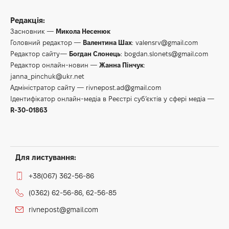
Редакція:
Засновник —
Микола Несенюк
Головний редактор —
Валентина Шах
:
valensrv@gmail.com
Редактор сайту—
Богдан Слонець
:
bogdan.slonets@gmail.com
Редактор онлайн-новин —
Жанна Пінчук
:
janna_pinchuk@ukr.net
Адміністратор сайту —
rivnepost.ad@gmail.com
Ідентифікатор онлайн-медіа в Реєстрі суб’єктів у сфері медіа —
R-30-01863
Для листування:
+38(067) 362-56-86
(0362) 62-56-86, 62-56-85
rivnepost@gmail.com