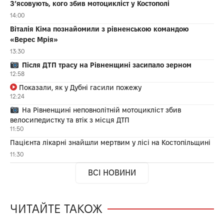
З’ясовують, кого збив мотоцикліст у Костополі
14:00
Віталія Кіма познайомили з рівненською командою
«Верес Мрія»
13:30
Після ДТП трасу на Рівненщині засипало зерном
12:58
Показали, як у Дубні гасили пожежу
12:24
На Рівненщині неповнолітній мотоцикліст збив
велосипедистку та втік з місця ДТП
11:50
Пацієнта лікарні знайшли мертвим у лісі на Костопільщині
11:30
ВСІ НОВИНИ
ЧИТАЙТЕ ТАКОЖ