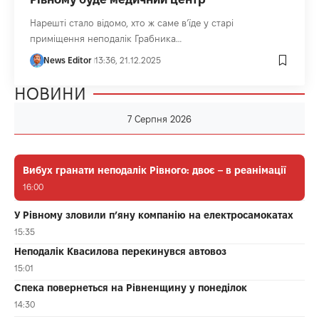
Нарешті стало відомо, хто ж саме в’їде у старі
приміщення неподалік Грабника…
News Editor
13:36, 21.12.2025
НОВИНИ
7 Серпня 2026
Вибух гранати неподалік Рівного: двоє – в реанімації
16:00
У Рівному зловили п’яну компанію на електросамокатах
15:35
Неподалік Квасилова перекинувся автовоз
15:01
Спека повернеться на Рівненщину у понеділок
14:30