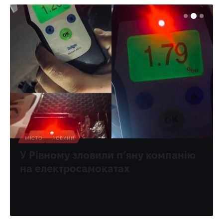
МІСТО
НОВИНИ
У Рівному зловили п’яну компанію
на електросамокатах
Добре, що не потрапили в ДТП.
Олена Ракс
15:35, 7.08.2026