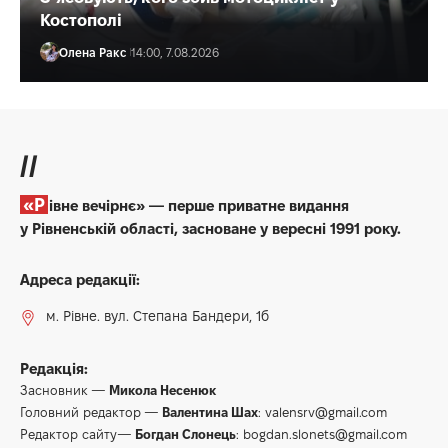
Костополі
Олена Ракс
14:00, 7.08.2026
//
«Рівне вечірнє» — перше приватне видання
у Рівненській області, засноване у вересні 1991 року.
Адреса редакції:
м. Рівне. вул. Степана Бандери, 1б
Редакція:
Засновник —
Микола Несенюк
Головний редактор —
Валентина Шах
:
valensrv@gmail.com
Редактор сайту—
Богдан Слонець
:
bogdan.slonets@gmail.com