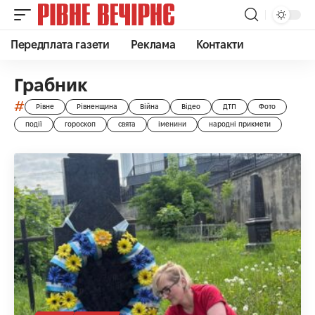
Передплата газети
Реклама
Контакти
Грабник
#
Рівне
Рівненщина
Війна
Відео
ДТП
Фото
події
гороскоп
свята
іменини
народні прикмети