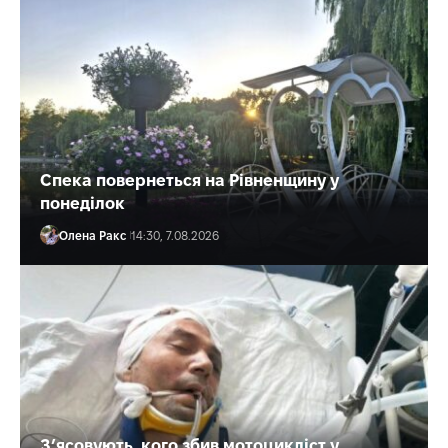
Спека повернеться на Рівненщину у
понеділок
Олена Ракс
14:30, 7.08.2026
З’ясовують, кого збив мотоцикліст у