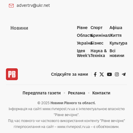
advertrv@ukr.net
Рівне
Спорт
Афіша
Новини
Область
Кримінал
Життя
Україна
Бізнес
Культура
Ідея
Наука &
Всі
Week’s
Техніка
новини
Слідкуйте за нами
Передплата газети
Реклама
Контакти
© 2025
Новини Рівного та області.
Інформація на сайті www.rivnepost.rv.ua є інтелектуальною власністю
"Рівне вечірнє".
Під час повного чи часткового використання контенту "Рівне вечірнє"
гіперпосилання на сайт – www.rivnepost.rv.ua – є обов'язковим.