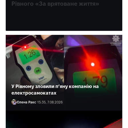
Рівного «За врятоване життя»
Багато разів медик допомагав і військовим, і цивільним.
Олена Ракс
16:30, 7.08.2026
У Рівному зловили п’яну компанію на
електросамокатах
Олена Ракс
15:35, 7.08.2026