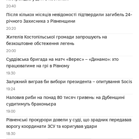
20:40
Після кількох місяців невідомості підтвердили загибель 24-
річного Захисника з Рівненщини
20:20
Жителів Костопільської громади запрошують на
безкоштовне обстеження легень
20:00
Суддівська бригада на матч «Верес» – «Динамо»: хто
працюватиме на грі в Рівному
19:30
Залужний виграв би вибори президента – опитування Socis
19:24
Наловив риби на понад 80 тисяч гривень: на Дубенщині
судитимуть браконьєра
19:00
Рівненські прокурори довели у суді, що зрадник передавав
ворогу координати ЗСУ та коригував удари
18:30