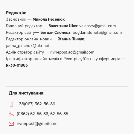
Редакція:
Засновник —
Микола Несенюк
Головний редактор —
Валентина Шах
:
valensrv@gmail.com
Редактор сайту—
Богдан Слонець
:
bogdan.slonets@gmail.com
Редактор онлайн-новин —
Жанна Пінчук
:
janna_pinchuk@ukr.net
Адміністратор сайту —
rivnepost.ad@gmail.com
Ідентифікатор онлайн-медіа в Реєстрі суб’єктів у сфері медіа —
R-30-01863
Для листування:
+38(067) 362-56-86
(0362) 62-56-86, 62-56-85
rivnepost@gmail.com