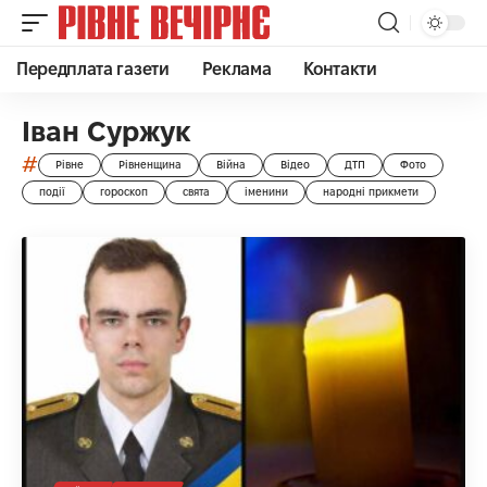
Передплата газети
Реклама
Контакти
Іван Суржук
#
Рівне
Рівненщина
Війна
Відео
ДТП
Фото
події
гороскоп
свята
іменини
народні прикмети