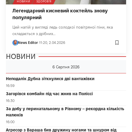
НОВИНИ
ЗДОРОВ'Я
Легендарний кисневий коктейль знову
популярний
Цей напій у вигляді ледь солодкої повітряної піни, яка
складається з дрібних…
News Editor
11:20, 2.04.2026
НОВИНИ
6 Серпня 2026
Неподалік Дубна зіткнулися дві вантажівки
16:59
Загорівся комбайн під час жнив на Поліссі
16:30
За добу у перинатальному в Рівному – рекордна кількість
малюків
16:00
Агресор з Вараша бив дружину ногами та шнуром від