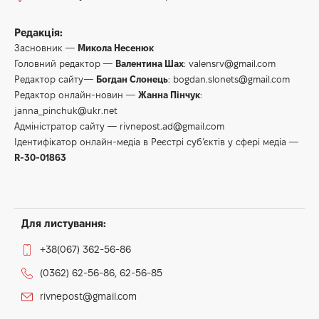
Редакція:
Засновник —
Микола Несенюк
Головний редактор —
Валентина Шах
:
valensrv@gmail.com
Редактор сайту—
Богдан Слонець
:
bogdan.slonets@gmail.com
Редактор онлайн-новин —
Жанна Пінчук
:
janna_pinchuk@ukr.net
Адміністратор сайту —
rivnepost.ad@gmail.com
Ідентифікатор онлайн-медіа в Реєстрі суб’єктів у сфері медіа —
R-30-01863
Для листування:
+38(067) 362-56-86
(0362) 62-56-86, 62-56-85
rivnepost@gmail.com