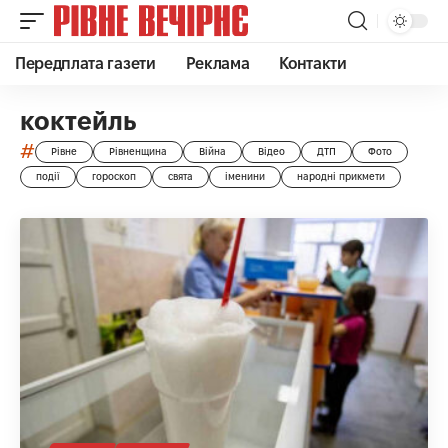
Передплата газети
Реклама
Контакти
коктейль
#
Рівне
Рівненщина
Війна
Відео
ДТП
Фото
події
гороскоп
свята
іменини
народні прикмети