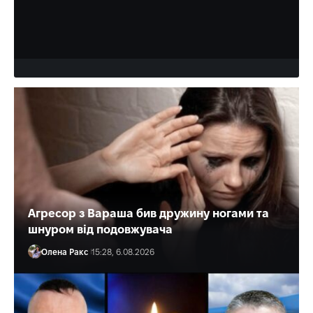
Знадобилася допомога рятувальників з Дубровиці.
Олена Ракс
16:30, 6.08.2026
Агресор з Вараша бив дружину ногами та
шнуром від подовжувача
Олена Ракс
15:28, 6.08.2026