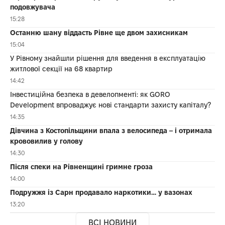
подовжувача
15:28
Останню шану віддасть Рівне ще двом захисникам
15:04
У Рівному знайшли рішення для введення в експлуатацію
житлової секції на 68 квартир
14:42
Інвестиційна безпека в девелопменті: як GORO
Development впроваджує нові стандарти захисту капіталу?
14:35
Дівчина з Костопільщини впала з велосипеда – і отримала
крововилив у голову
14:30
Після спеки на Рівненщині гримне гроза
14:00
Подружжя із Сарн продавало наркотики… у вазонах
13:20
ВСІ НОВИНИ