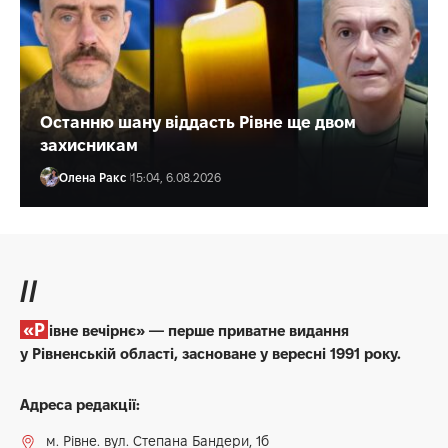
Останню шану віддасть Рівне ще двом
захисникам
Олена Ракс
15:04, 6.08.2026
//
«Рівне вечірнє» — перше приватне видання
у Рівненській області, засноване у вересні 1991 року.
Адреса редакції:
м. Рівне. вул. Степана Бандери, 1б