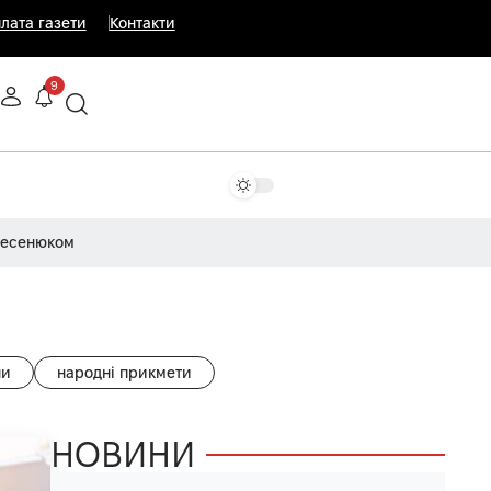
лата газети
Контакти
9
Несенюком
ни
народні прикмети
НОВИНИ