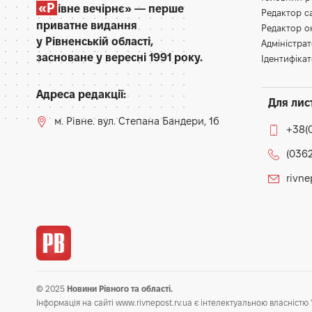
«Р
івне вечірнє» — перше
Редактор 
приватне видання
Редактор 
у Рівненській області,
Адміністра
засноване у вересні 1991 року.
Ідентифікат
Адреса редакції:
Для лис
м. Рівне. вул. Степана Бандери, 1б
+38(
(0362
rivn
© 2025
Новини Рівного та області.
Інформація на сайті www.rivnepost.rv.ua є інтелектуальною власністю "