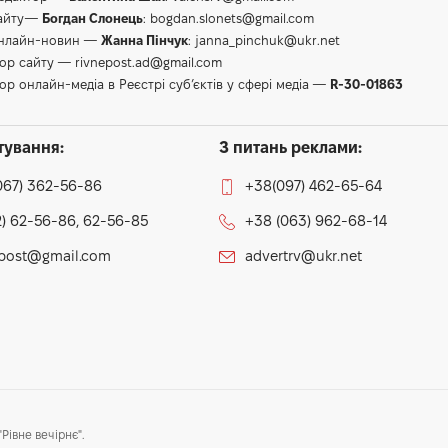
сайту—
Богдан Слонець
:
bogdan.slonets@gmail.com
онлайн-новин —
Жанна Пінчук
:
janna_pinchuk@ukr.net
тор сайту —
rivnepost.ad@gmail.com
ор онлайн-медіа в Реєстрі суб’єктів у сфері медіа —
R-30-01863
тування:
З питань реклами:
067) 362-56-86
+38(097) 462-65-64
) 62-56-86, 62-56-85
+38 (063) 962-68-14
epost@gmail.com
advertrv@ukr.net
Рівне вечірнє".