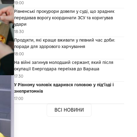
19:00
Рівненські прокурори довели у суді, що зрадник
передавав ворогу координати ЗСУ та коригував
удари
18:30
Продукти, які краще вживати у певний час доби:
поради для здорового харчування
18:00
На війні загинув молодший сержант, який після
окупації Енергодара переїхав до Вараша
17:30
У Рівному чоловік вдарився головою у під’їзді і
знепритомнів
17:00
ВСІ НОВИНИ