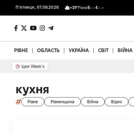
П’ятниця, 07.08.2026
+19°
Рівне
$
--.--
€
--.--
РІВНЕ
ОБЛАСТЬ
УКРАЇНА
СВІТ
ВІЙНА
Ідея Week's
Що з басейном?
кухня
#
Рівне
Рівненщина
Війна
Відео