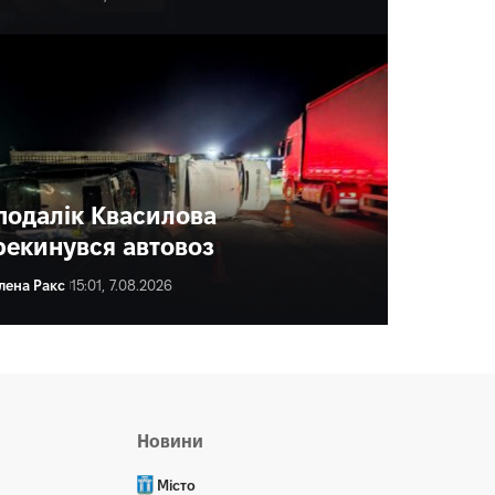
подалік Квасилова
рекинувся автовоз
лена Ракс
15:01, 7.08.2026
ена Ракс
16:00, 7.08.2026
Новини
Місто