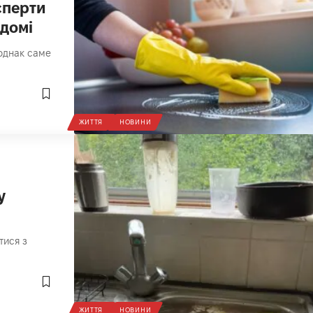
сперти
 домі
 однак саме
ЖИТТЯ
НОВИНИ
у
тися з
ЖИТТЯ
НОВИНИ