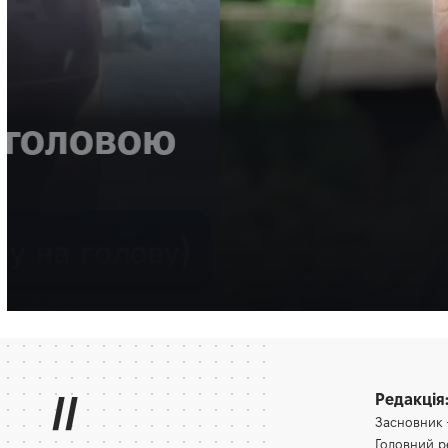
НОВИНИ
ВІЙНА
МІСТО
Зеленський нагород
Рівного «За врятов
Багато разів медик допомагав і військовим, і цивільним.
Олена Ракс
16:30, 7.08.2026
//
Редакція
Засновник
Головний 