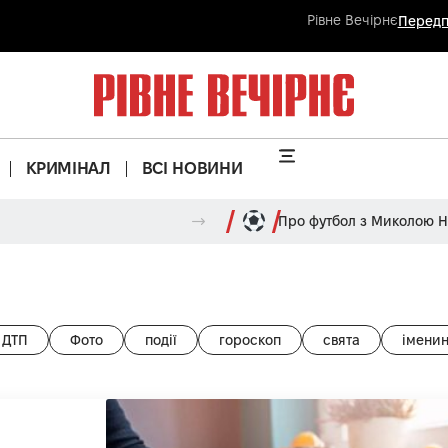
Рівне Вечірнє
Передп
КРИМІНАЛ
ВСІ НОВИНИ
Про футбол з Миколою 
ДТП
Фото
події
гороскоп
свята
імени