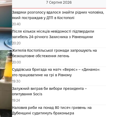
7 Серпня 2026
Завдяки розголосу вдалося знайти рідних чоловіка,
який постраждав у ДТП в Костополі
20:40
Після кількох місяців невідомості підтвердили
загибель 24-річного Захисника з Рівненщини
20:20
Жителів Костопільської громади запрошують на
безкоштовне обстеження легень
20:00
Суддівська бригада на матч «Верес» – «Динамо»:
хто працюватиме на грі в Рівному
19:30
Залужний виграв би вибори президента –
опитування Socis
19:24
Наловив риби на понад 80 тисяч гривень: на
Дубенщині судитимуть браконьєра