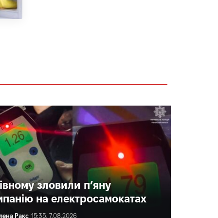
Рівному зловили п’яну
мпанію на електросамокатах
лена Ракс
15:35, 7.08.2026