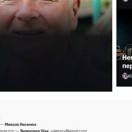
ив лікаря з
ане життя»
Не
пе
О
Ол
:
 —
Микола Несенюк
редактор —
Валентина Шах
:
valensrv@gmail.com