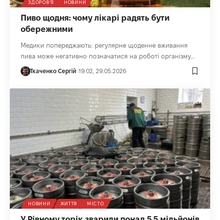
ЗДОРОВ'Я
НОВИНИ
Пиво щодня: чому лікарі радять бути
обережними
Медики попереджають: регулярне щоденне вживання
пива може негативно позначатися на роботі організму…
Ткаченко Сергій
19:02, 29.05.2026
НОВИНИ
ЖИТТЯ
МІСТО
У Рівному торік зварили понад 5,5 мільйонів