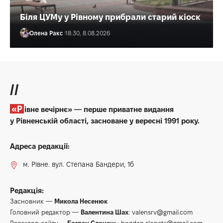
Біля ЦУМу у Рівному прибрали старий кіоск
Олена Ракс
18:30, 8.08.2026
//
«Рівне вечірнє» — перше приватне видання
у Рівненській області, засноване у вересні 1991 року.
Адреса редакції:
м. Рівне. вул. Степана Бандери, 1б
Редакція:
Засновник —
Микола Несенюк
Головний редактор —
Валентина Шах
:
valensrv@gmail.com