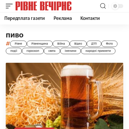
Передплата газети
Реклама
Контакти
пиво
#
Рівне
Рівненщина
Війна
Відео
ДТП
Фото
події
гороскоп
свята
іменини
народні прикмети